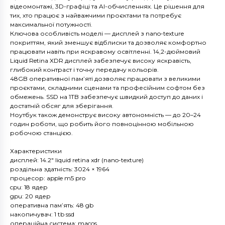
відеомонтажі, 3D-графіці та AI-обчисленнях. Це рішення для
тих, хто працює з найважчими проєктами та потребує
максимальної потужності.
Ключова особливість моделі — дисплей з nano-texture
покриттям, який зменшує відблиски та дозволяє комфортно
працювати навіть при яскравому освітленні. 14,2-дюймовий
Liquid Retina XDR дисплей забезпечує високу яскравість,
глибокий контраст і точну передачу кольорів.
48GB оперативної пам’яті дозволяє працювати з великими
проєктами, складними сценами та професійним софтом без
обмежень. SSD на 1TB забезпечує швидкий доступ до даних і
достатній обсяг для зберігання.
Ноутбук також демонструє високу автономність — до 20–24
годин роботи, що робить його повноцінною мобільною
робочою станцією.
Характеристики
дисплей: 14.2" liquid retina xdr (nano-texture)
роздільна здатність: 3024 × 1964
процесор: apple m5 pro
cpu: 18 ядер
gpu: 20 ядер
оперативна пам’ять: 48 gb
накопичувач: 1 tb ssd
операційна система: macos