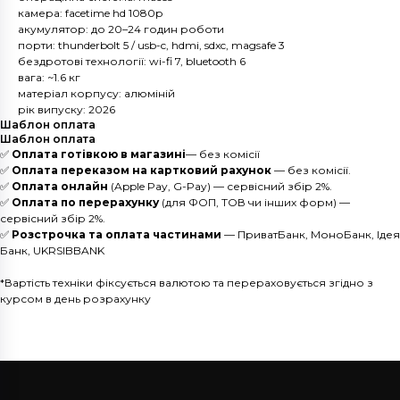
камера: facetime hd 1080p
акумулятор: до 20–24 годин роботи
порти: thunderbolt 5 / usb-c, hdmi, sdxc, magsafe 3
бездротові технології: wi-fi 7, bluetooth 6
вага: ~1.6 кг
матеріал корпусу: алюміній
рік випуску: 2026
Шаблон оплата
Шаблон оплата
✅
Оплата готівкою в магазині
— без комісії
✅
Оплата переказом на картковий рахунок
— без комісії.
✅
Оплата онлайн
(Apple Pay, G-Pay) — сервісний збір 2%.
✅
Оплата по перерахунку
(для ФОП, ТОВ чи інших форм) —
сервісний збір 2%.
✅
Розстрочка та оплата частинами
— ПриватБанк, МоноБанк, Ідея
Банк, UKRSIBBANK
*Вартість техніки фіксується валютою та перераховується згідно з
курсом в день розрахунку