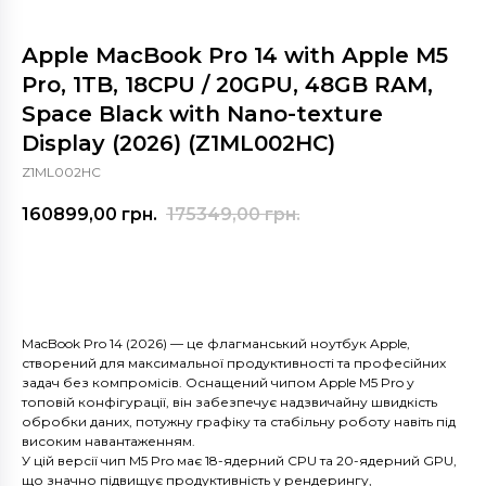
Apple MacBook Pro 14 with Apple M5
Pro, 1TB, 18CPU / 20GPU, 48GB RAM,
Space Black with Nano-texture
Display (2026) (Z1ML002HC)
Z1ML002HC
160899,00
грн.
175349,00
грн.
Купити
MacBook Pro 14 (2026) — це флагманський ноутбук Apple,
створений для максимальної продуктивності та професійних
задач без компромісів. Оснащений чипом Apple M5 Pro у
топовій конфігурації, він забезпечує надзвичайну швидкість
обробки даних, потужну графіку та стабільну роботу навіть під
високим навантаженням.
У цій версії чип M5 Pro має 18-ядерний CPU та 20-ядерний GPU,
що значно підвищує продуктивність у рендерингу,