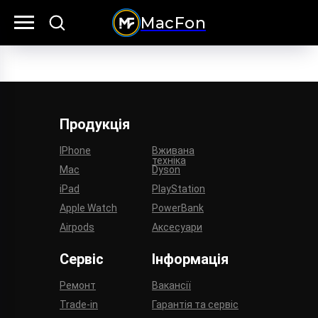
MacFon
Продукція
IPhone
Вживана
техніка
Mac
Dyson
iPad
PlayStation
Apple Watch
PowerBank
Airpods
Аксесуари
Сервіс
Інформація
Ремонт
Вакансії
Trade-in
Гарантія та сервіс