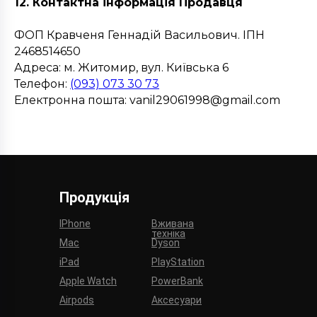
12. Контактна інформація Продавця
ФОП Кравченя Геннадій Васильович. ІПН
2468514650
Адреса: м. Житомир, вул. Київська 6
Телефон:
(093) 073 30 73
Електронна пошта: vanil29061998@gmail.com
Продукція
IPhone
Вживана
техніка
Mac
Dyson
iPad
PlayStation
Apple Watch
PowerBank
Airpods
Аксесуари