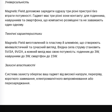
Універсальність
Magnetic Field допоможе зарядити одразу три різні пристрої без
втрати потужності. Гаджет має три різні зони контакту: для годинника,
навушників та смартфона, що компактно розміщені та не заважають
один одному.
Технічні характеристики
Magnetic Field виготовлений із пластику й алюмінію, що створюють
мінімалістичний та сучасний вигляд. Вхідна сила струму становить
5V/3A, 9V/2A, а кожний вихід має свою потужність: годинник до 3W,
навушники до 3W, смартфон до 15W.
Захисні властивості
Система захисту оберігає ваш гаджет від високої напруги, перегріву,
короткого замикання, електромагнітного випромінювання або
перезаряджання.