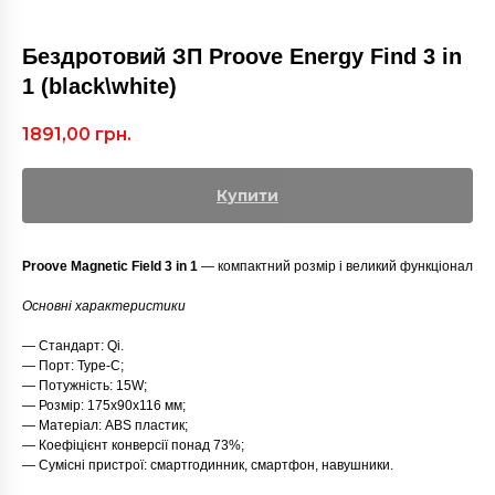
Бездротовий ЗП Proove Energy Find 3 in
1 (black\white)
1891,00
грн.
Купити
Proove Magnetic Field 3 in 1
— компактний розмір і великий функціонал
Основні характеристики
— Стандарт: Qi.
— Порт: Type-C;
— Потужність: 15W;
— Розмір: 175х90х116 мм;
— Матеріал: ABS пластик;
— Коефіцієнт конверсії понад 73%;
— Сумісні пристрої: смартгодинник, смартфон, навушники.