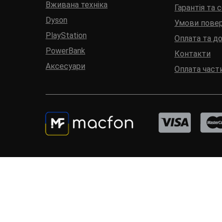
Вживана техніка
Гарантія та 
Dyson
Умови пове
PlayStation
Оплата та д
PowerBank
Контакти
Аксесуари
Оплата част