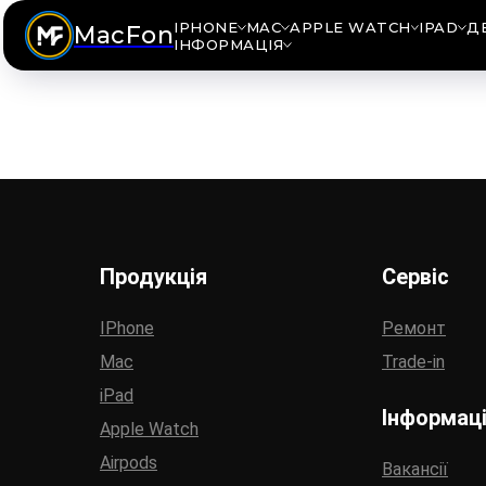
IPHONE
MAC
APPLE WATCH
IPAD
Д
MacFon
ІНФОРМАЦІЯ
Продукція
Сервіс
IPhone
Ремонт
Mac
Trade-in
iPad
Інформац
Apple Watch
Airpods
Вакансії