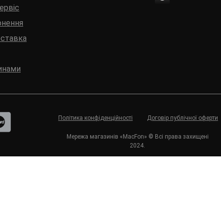
сервіс
рнення
оставка
инами
Політика конфіденційності
Договір публічної оферти
Мережа магазинів «MacFon» © Всі права захищені
2024.