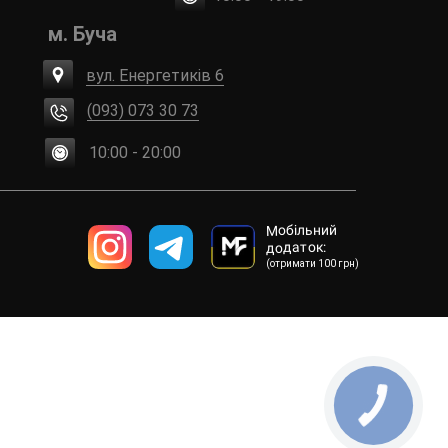
м. Буча
вул. Енергетиків 6
(093) 073 30 73
10:00 - 20:00
Мобільний
додаток:
(отримати 100 грн)
КНОПКА
ЗВ'ЯЗКУ