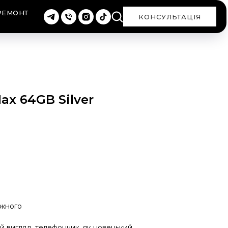
РЕМОНТ
КОНСУЛЬТАЦІЯ
ax 64GB Silver
ожного
 вигляд, телефончик, як новенький