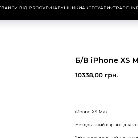
ЕВАЙСИ ВІД PROOVE
НАВУШНИКИ
АКСЕСУАРИ
TRADE-IN
Б/В iPhone XS M
10338,00
грн.
Купити
iPhone XS Max
Бездоганний варіант для к
°Неперевершений зовнішній