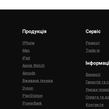
Продукція
Сервіс
IPhone
Ремонт
Mac
Trade-in
iPad
Інформац
Apple Watch
Airpods
Вакансії
Вживана техніка
Гарантія та 
Dyson
Умови пове
PlayStation
Оплата та д
PowerBank
Контакти