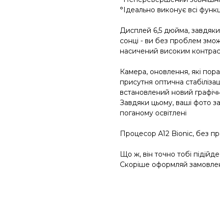
°Ідеально виконує всі функц
Дисплей 6,5 дюйма, завдяки
сонці - ви без проблем змож
насичений високим контрас
Камера, оновлення, які пор
присутня оптична стабілізац
встановлений новий графіч
Завдяки цьому, ваші фото за
поганому освітлені
Процесор A12 Bionic, без пр
Що ж, він точно тобі підійде
Скоріше оформляй замовле