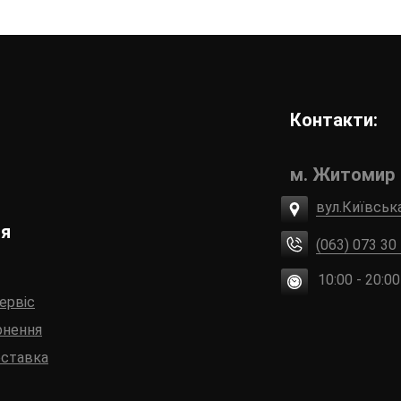
Контакти:
м. Житомир
вул.Київськ
ія
(063) 073 30
10:00 - 20:00
сервіс
рнення
оставка