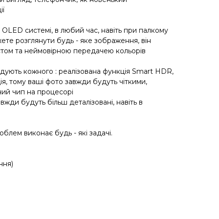
ії
 OLED системі, в любий час, навіть при палкому
ете розглянути будь - яке зображення, він
том та неймовірною передачею кольорів
адують кожного : реалізована функція Smart HDR,
ія, тому ваші фото завжди будуть чіткими,
ний чип на процесорі
вжди будуть більш деталізовані, навіть в
облем виконає будь - які задачі.
ння)