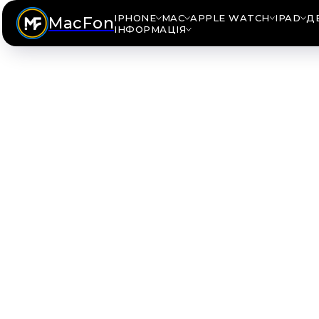
IPHONE
MAC
APPLE WATCH
IPAD
Д
MacFon
ІНФОРМАЦІЯ