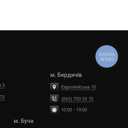
КНОПКА
ЗВ'ЯЗКУ
м. Бердичів
а 5
Європейська 10
 73
(063) 730 30 73
10:00 - 19:00
м. Буча