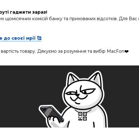
руті гаджети зараз!
х щомісячних комісій банку та прихованих відсотків. Для Вас
 до своєї мрії 🥰
 вартість товару. Дякуємо за розуміння та вибір MacFon❤️