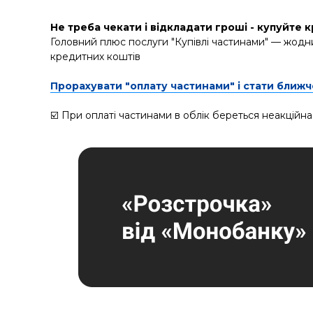
Не треба чекати і відкладати гроші - купуйте к
Головний плюс послуги "Купівлі частинами" — жодни
кредитних коштів
Прорахувати "оплату частинами" і стати ближче
☑️ При оплаті частинами в облік береться неакційна