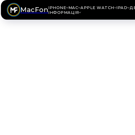
IPHONE
MAC
APPLE WATCH
IPAD
Д
MacFon
ІНФОРМАЦІЯ