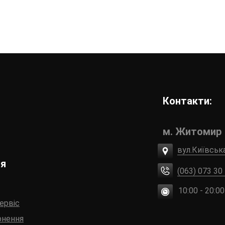
Контакти:
м. Житомир
вул.Київськ
ія
(063) 073 30
10:00 - 20:00
сервіс
рнення