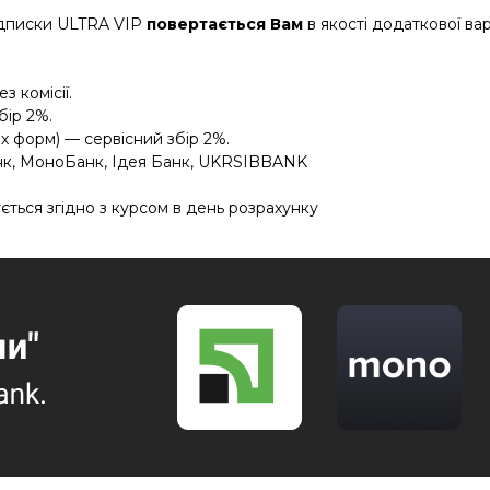
підписки ULTRA VIP
повертається Вам
в якості додаткової вар
з комісії.
бір 2%.
х форм) — сервісний збір 2%.
к, МоноБанк, Ідея Банк, UKRSIBBANK
ється згідно з курсом в день розрахунку