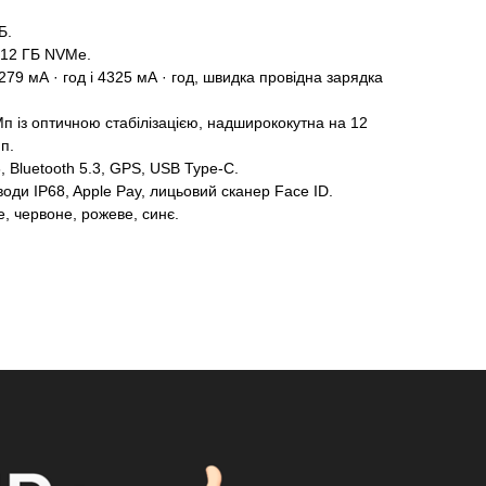
Б.
512 ГБ NVMe.
79 мА · год і 4325 мА · год, швидка провідна зарядка
п із оптичною стабілізацією, надширококутна на 12
п.
, Bluetooth 5.3, GPS, USB Type-C.
 води IP68, Apple Pay, лицьовий сканер Face ID.
е, червоне, рожеве, синє.