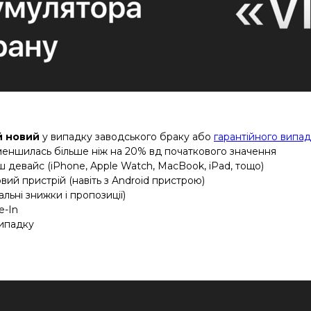
й новий
у випадку заводського браку або
гарантійного випа
меншилась більше ніж на 20% вд початкового значення
 девайс (iPhone, Apple Watch, MacBook, iPad, тощо)
й пристрій (навіть з Android пристрою)
льні знижки і пропозиції)
e-In
випадку