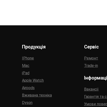
Продукція
Сервіс
IPhone
Ремонт
Mac
Trade-in
iPad
Інформац
Apple Watch
Airpods
Вакансії
Вживана техніка
Гарантія та 
Dyson
Умови пове