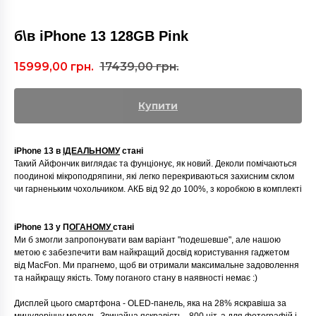
б\в iPhone 13 128GB Pink
15999,00
грн.
17439,00
грн.
Купити
iPhone 13 в
ІДЕАЛЬНОМУ
стані
Такий Айфончик виглядає та фунціонує, як новий. Деколи помічаються
поодинокі мікроподряпини, які легко перекриваються захисним склом
чи гарненьким чохольчиком. АКБ від 92 до 100%, з коробкою в комплекті
iPhone 13 у П
ОГАНОМУ
стані
Ми б змогли запропонувати вам варіант "подешевше", але нашою
метою є забезпечити вам найкращий досвід користування гаджетом
від MacFon. Ми прагнемо, щоб ви отримали максимальне задоволення
та найкращу якість. Тому поганого стану в наявності немає :)
Дисплей цього смартфона - OLED-панель, яка на 28% яскравіша за