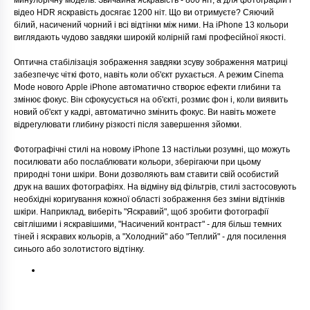
минулорічну модель. Звичайна яскравість - 800 ніт, а для фотографій і
відео HDR яскравість досягає 1200 ніт. Що ви отримуєте? Сяючий
білий, насичений чорний і всі відтінки між ними. На iPhone 13 кольори
виглядають чудово завдяки широкій колірній гамі професійної якості.
Оптична стабілізація зображення завдяки зсуву зображення матриці
забезпечує чіткі фото, навіть коли об'єкт рухається. А режим Cinema
Mode нового Apple iPhone автоматично створює ефекти глибини та
змінює фокус. Він сфокусується на об'єкті, розмиє фон і, коли виявить
новий об'єкт у кадрі, автоматично змінить фокус. Ви навіть можете
відрегулювати глибину різкості після завершення зйомки.
Фотографічні стилі на новому iPhone 13 настільки розумні, що можуть
посилювати або послаблювати кольори, зберігаючи при цьому
природні тони шкіри. Вони дозволяють вам ставити свій особистий
друк на ваших фотографіях. На відміну від фільтрів, стилі застосовують
необхідні коригування кожної області зображення без зміни відтінків
шкіри. Наприклад, виберіть "Яскравий", щоб зробити фотографії
світлішими і яскравішими, "Насичений контраст" - для більш темних
тіней і яскравих кольорів, а "Холодний" або "Теплий" - для посилення
синього або золотистого відтінку.