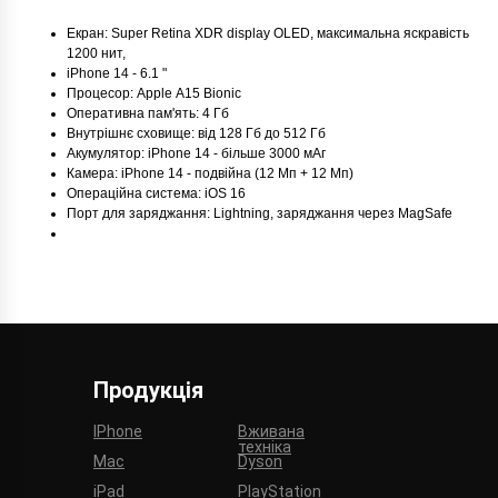
Екран: Super Retina XDR display OLED, максимальна яскравість
1200 нит,
iPhone 14 - 6.1 "
Процесор: Apple А15 Bionic
Оперативна пам'ять: 4 Гб
Внутрішнє сховище: від 128 Гб до 512 Гб
Акумулятор: iPhone 14 - більше 3000 мАг
Камера: iPhone 14 - подвійна (12 Мп + 12 Мп)
Операційна система: iOS 16
Порт для заряджання: Lightning, заряджання через MagSafe
Продукція
IPhone
Вживана
техніка
Mac
Dyson
iPad
PlayStation