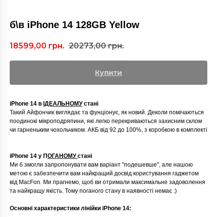
б\в iPhone 14 128GB Yellow
18599,00
грн.
20273,00
грн.
Купити
iPhone 14 в
ІДЕАЛЬНОМУ
стані
Такий Айфончик виглядає та фунціонує, як новий. Деколи помічаються
поодинокі мікроподряпини, які легко перекриваються захисним склом
чи гарненьким чохольчиком. АКБ від 92 до 100%, з коробкою в комплекті
iPhone 14 у П
ОГАНОМУ
стані
Ми б змогли запропонувати вам варіант "подешевше", але нашою
метою є забезпечити вам найкращий досвід користування гаджетом
від MacFon. Ми прагнемо, щоб ви отримали максимальне задоволення
та найкращу якість. Тому поганого стану в наявності немає :)
Основні характеристики лінійки iPhone 14: