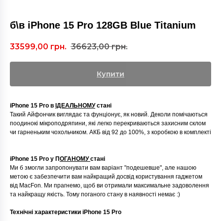
б\в iPhone 15 Pro 128GB Blue Titanium
33599,00
грн.
36623,00
грн.
Купити
iPhone 15 Pro в
ІДЕАЛЬНОМУ
стані
Такий Айфончик виглядає та фунціонує, як новий. Деколи помічаються
поодинокі мікроподряпини, які легко перекриваються захисним склом
чи гарненьким чохольчиком. АКБ від 92 до 100%, з коробкою в комплекті
iPhone 15 Pro у П
ОГАНОМУ
стані
Ми б змогли запропонувати вам варіант "подешевше", але нашою
метою є забезпечити вам найкращий досвід користування гаджетом
від MacFon. Ми прагнемо, щоб ви отримали максимальне задоволення
та найкращу якість. Тому поганого стану в наявності немає :)
Технічні характеристики iPhone 15 Pro