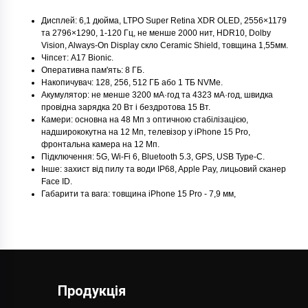
Дисплей: 6,1 дюймa, LTPO Super Retina XDR OLED, 2556×1179
та 2796×1290, 1-120 Гц, не менше 2000 нит, HDR10, Dolby
Vision, Always-On Display скло Ceramic Shield, товщина 1,55мм.
Чіпсет: A17 Bionic.
Оперативна пам'ять: 8 ГБ.
Накопичувач: 128, 256, 512 ГБ або 1 ТБ NVMe.
Акумулятор: не менше 3200 мА·год та 4323 мА·год, швидка
провідна зарядка 20 Вт і бездротова 15 Вт.
Камери: основна на 48 Мп з оптичною стабілізацією,
надширококутна на 12 Мп, телевізор у iPhone 15 Pro,
фронтальна камера на 12 Мп.
Підключення: 5G, Wi-Fi 6, Bluetooth 5.3, GPS, USB Type-C.
Iнше: захист від пилу та води IP68, Apple Pay, лицьовий сканер
Face ID.
Габарити та вага: товщина iPhone 15 Pro - 7,9 мм,
Продукція