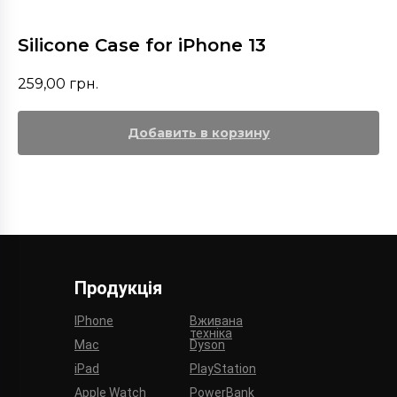
Silicone Case for iPhone 13
259,00
грн.
Добавить в корзину
Продукція
IPhone
Вживана
техніка
Mac
Dyson
iPad
PlayStation
Apple Watch
PowerBank