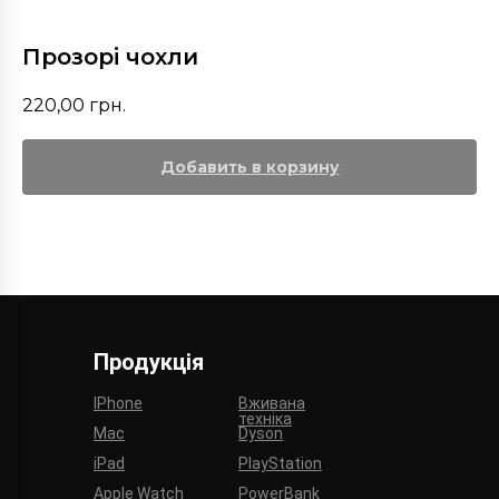
Прозорі чохли
220,00
грн.
Добавить в корзину
Продукція
IPhone
Вживана
техніка
Mac
Dyson
iPad
PlayStation
Apple Watch
PowerBank