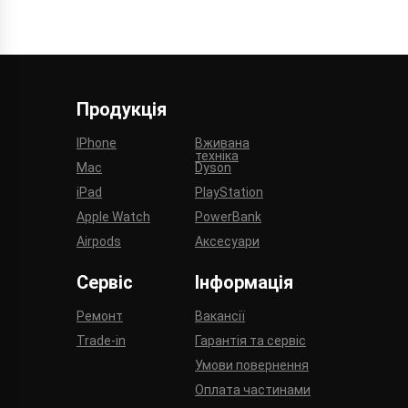
Продукція
IPhone
Вживана
техніка
Mac
Dyson
iPad
PlayStation
Apple Watch
PowerBank
Airpods
Аксесуари
Сервіс
Інформація
Ремонт
Вакансії
Trade-in
Гарантія та сервіс
Умови повернення
Оплата частинами