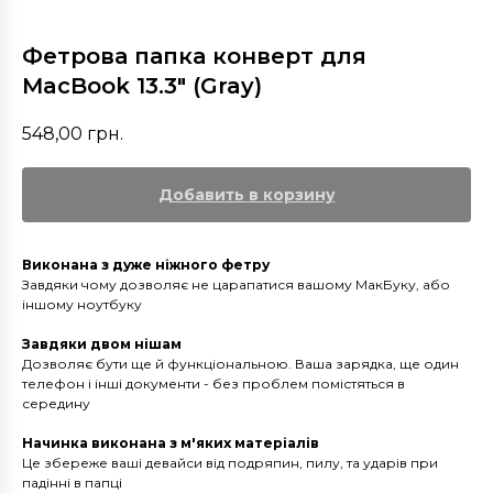
Фетрова папка конверт для
MacBook 13.3" (Gray)
548,00
грн.
Добавить в корзину
Виконана з дуже ніжного фетру
Завдяки чому дозволяє не царапатися вашому МакБуку, або
іншому ноутбуку
Завдяки двом нішам
Дозволяє бути ще й функціональною. Ваша зарядка, ще один
телефон і інші документи - без проблем помістяться в
середину
Начинка виконана з м'яких матеріалів
Це збереже ваші девайси від подряпин, пилу, та ударів при
падінні в папці