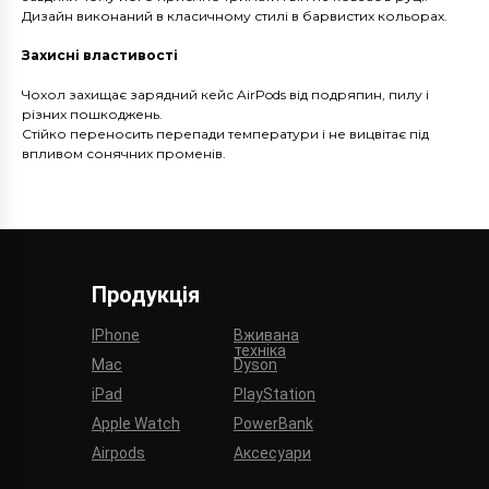
Дизайн виконаний в класичному стилі в барвистих кольорах.
Захисні властивості
Чохол захищає зарядний кейс AirPods від подряпин, пилу і
різних пошкоджень.
Стійко переносить перепади температури і не вицвітає під
впливом сонячних променів.
Продукція
IPhone
Вживана
техніка
Mac
Dyson
iPad
PlayStation
Apple Watch
PowerBank
Airpods
Аксесуари