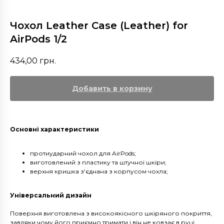
Чохол Leather Case (Leather) for
AirPods 1/2
434,00
грн.
Добавить в корзину
Основні характеристики
протиударний чохол для AirPods;
виготовлений з пластику та штучної шкіри;
верхня кришка з'єднана з корпусом чохла;
Універсальний дизайн
Поверхня виготовлена з високоякісного шкіряного покриття,
завдяки чому його приємно тримати і він не ковзає в руці.