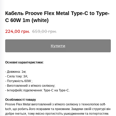
Кабель Proove Flex Metal Type-C to Type-
C 60W 1m (white)
224,00
грн.
659,00
грн.
Купити
Основні характеристики:
- Довжина: 1м;
- Сила току: 3A;
- Потужність 60W ;
- Виготовлений з м'якого силікону;
- Інтерфейс підключення: Type-C на Type-C.
Особливості товару
Proove Flex Metal виготовлений з м'якого силікону з технологією soft-
tuch, що робить його яскравим та приємним. Завдяки своїй структурі він
добре гнеться, тому якісно протистоїть ушкодженням та потертостям.