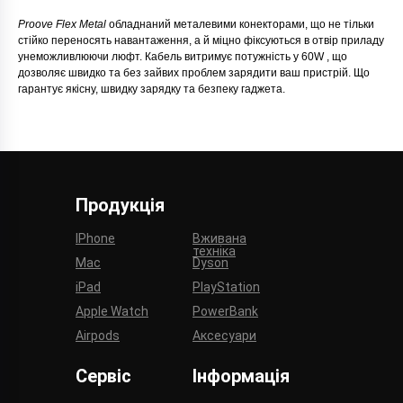
Proove Flex Metal
обладнаний металевими конекторами, що не тільки
стійко переносять навантаження, а й міцно фіксуються в отвір приладу
унеможливлюючи люфт. Кабель витримує потужність у 60W , що
дозволяє швидко та без зайвих проблем зарядити ваш пристрій. Що
гарантує якісну, швидку зарядку та безпеку гаджета.
Продукція
IPhone
Вживана
техніка
Mac
Dyson
iPad
PlayStation
Apple Watch
PowerBank
Airpods
Аксесуари
Сервіс
Інформація