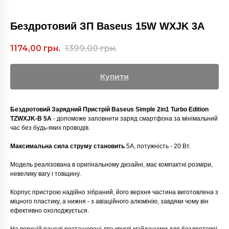
Бездротовий ЗП Baseus 15W WXJK 3A
1174,00
грн.
1399,00
грн.
Купити
Бездротовий Зарядний Пристрій Baseus Simple 2in1 Turbo Edition
TZWXJK-B 5A
- допоможе заповнити заряд смартфона за мінімальний
час без будь-яких проводів.
Максимальна сила струму становить
5А, потужність - 20 Вт.
Модель реалізована в оригінальному дизайні, має компактні розміри,
невелику вагу і товщину.
Корпус пристрою надійно зібраний, його верхня частина виготовлена з
міцного пластику, а нижня - з авіаційного алюмінію, завдяки чому він
ефективно охолоджується.