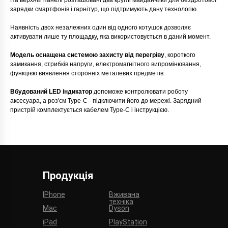
На верхній панелі розташовані два круглі майданчики для бездротової
зарядки смартфонів і гарнітур, що підтримують дану технологію.
Наявність двох незалежних один від одного котушок дозволяє
активувати лише ту площадку, яка використовується в даний момент.
Модель оснащена системою захисту від перегріву
, короткого
замикання, стрибків напруги, електромагнітного випромінювання,
функцією виявлення сторонніх металевих предметів.
Вбудований LED індикатор
допоможе контролювати роботу
аксесуара, а роз'єм Type-C - підключити його до мережі. Зарядний
пристрій комплектується кабелем Type-C і інструкцією.
Продукція
IPhone
Вживана
техніка
Mac
Dyson
iPad
PlayStation