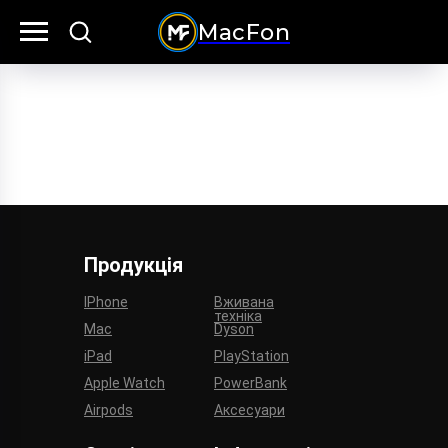
MacFon
Продукція
IPhone
Вживана
техніка
Mac
Dyson
iPad
PlayStation
Apple Watch
PowerBank
Airpods
Аксесуари