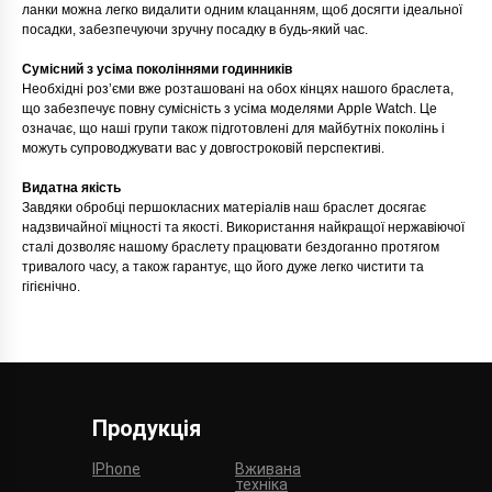
ланки можна легко видалити одним клацанням, щоб досягти ідеальної
посадки, забезпечуючи зручну посадку в будь-який час.
Сумісний з усіма поколіннями годинників
Необхідні роз’єми вже розташовані на обох кінцях нашого браслета,
що забезпечує повну сумісність з усіма моделями Apple Watch. Це
означає, що наші групи також підготовлені для майбутніх поколінь і
можуть супроводжувати вас у довгостроковій перспективі.
Видатна якість
Завдяки обробці першокласних матеріалів наш браслет досягає
надзвичайної міцності та якості. Використання найкращої нержавіючої
сталі дозволяє нашому браслету працювати бездоганно протягом
тривалого часу, а також гарантує, що його дуже легко чистити та
гігієнічно.
Продукція
IPhone
Вживана
техніка