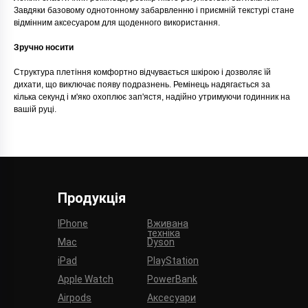
Завдяки базовому однотонному забарвленню і приємній текстурі стане
відмінним аксесуаром для щоденного використання.
Зручно носити
Структура плетіння комфортно відчувається шкірою і дозволяє їй
дихати, що виключає появу подразнень. Ремінець надягається за
кілька секунд і м'яко охоплює зап'ястя, надійно утримуючи годинник на
вашій руці.
Продукція
IPhone
Вживана
техніка
Mac
Dyson
iPad
PlayStation
Apple Watch
PowerBank
Airpods
Аксесуари