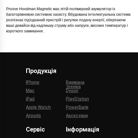
Proove Hoodman Magnetic має літій-полімерний акумулятор із
багаторівневою системою захисту. Вбудована інтелектуальна система
розпізнає під'єднаний пристрій і регулює подачу енергії, оберігаючи
ваші девайси від надлишку струму або напруги, високих температур і
короткого замикання.
Продукція
IPhone
Вживана
техніка
Mac
Dyson
iPad
PlayStation
Apple Watch
PowerBank
Airpods
Аксесуари
Сервіс
Інформація