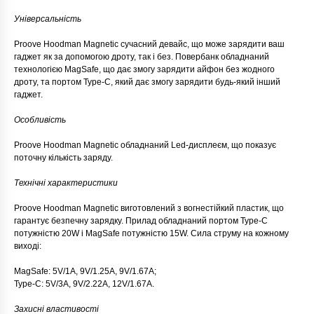
Універсальність
Proove Hoodman Magnetic сучасний девайс, що може зарядити ваш
гаджет як за допомогою дроту, так і без. Повербанк обладнаний
технологією MagSafe, що дає змогу зарядити айфон без жодного
дроту, та портом Type-C, який дає змогу зарядити будь-який інший
гаджет.
Особливість
Proove Hoodman Magnetic обладнаний Led-дисплеєм, що показує
поточну кількість заряду.
Технічні характеристики
Proove Hoodman Magnetic виготовлений з вогнестійкий пластик, що
гарантує безпечну зарядку. Прилад обладнаний портом Type-C
потужністю 20W і MagSafe потужністю 15W. Сила струму на кожному
виході:
MagSafe: 5V/1A, 9V/1.25A, 9V/1.67A;
Туре-С: 5V/3A, 9V/2.22A, 12V/1.67A.
Захисні властивості