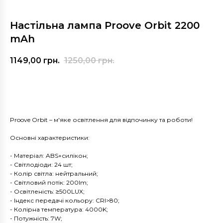
Настільна лампа Proove Orbit 2200
mAh
1149,00
грн.
1250,00
грн.
Купити
Proove Orbit – м'яке освітлення для відпочинку та роботи!
Основні характеристики:
- Матеріал: ABS+силікон;
- Світлодіоди: 24 шт;
- Колір світла: нейтральний;
- Світловий потік: 200lm;
- Освітленість: ≥500LUX;
- Індекс передачі кольору: CRI>80;
- Колірна температура: 4000K;
- Потужність: 7W;