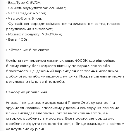
- Вхід Type-C: 5V/2A;
- Ємність акумулятора: 2200мАг;
- Час зарядки: 4.5 год;
- Час роботи: 6 год;
- Функції: сенсор для ввімкнення та вимкнення світла, плавне
регулювання яскравості;
- Розмір продукту: 170×370мм;
- Вага: 400г.
Нейтральне біле світло
Колірна температура лампи складає 4000К, що відповідає
білому світлу без жодного відтінку помаранчевого або
блакитного. Це ідеальний варіант для освітлення невеликої
робочої зони або читацького куточка. Яскравість лампи можна
регулювати під власні потреби.
Сенсорне управління
Управління дотиком додає лампі Proove Orbit сучасності та
зручності. Завдяки вписаному у дизайн сенсору ця лампа не
тільки виглядає елегантнішою за кнопкові аналоги, а й
створює особливу атмосферу. Все просто: сенсор дарує
особливе відчуття технологічності, ніби це взаємодія зі світлом
на інтуїтивному рівні.