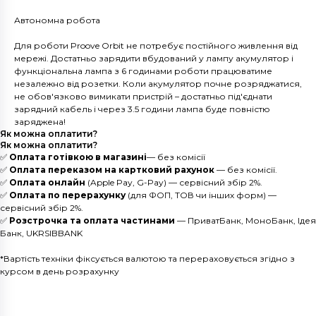
Автономна робота
Для роботи Proove Orbit не потребує постійного живлення від
мережі. Достатньо зарядити вбудований у лампу акумулятор і
функціональна лампа з 6 годинами роботи працюватиме
незалежно від розетки. Коли акумулятор почне розряджатися,
не обов'язково вимикати пристрій – достатньо під'єднати
зарядний кабель і через 3.5 години лампа буде повністю
заряджена!
Як можна оплатити?
Як можна оплатити?
✅
Оплата готівкою в магазині
— без комісії
✅
Оплата переказом на картковий рахунок
— без комісії.
✅
Оплата онлайн
(Apple Pay, G-Pay) — сервісний збір 2%.
✅
Оплата по перерахунку
(для ФОП, ТОВ чи інших форм) —
сервісний збір 2%.
✅
Розстрочка та оплата частинами
— ПриватБанк, МоноБанк, Ідея
Банк, UKRSIBBANK
*Вартість техніки фіксується валютою та перераховується згідно з
курсом в день розрахунку