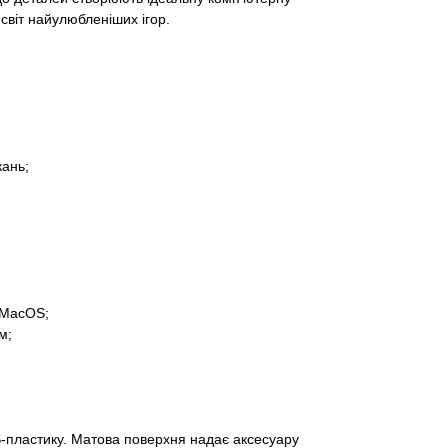
світ найулюбленіших ігор.
кань;
 MacOS;
м;
-пластику. Матова поверхня надає аксесуару