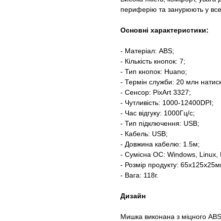
периферію та занурюють у все
Основні характеристики:
- Матеріал: ABS;
- Кількість кнопок: 7;
- Тип кнопок: Huano;
- Термін служби: 20 млн натис
- Сенсор: PixArt 3327;
- Чутливість: 1000-12400DPI;
- Час відгуку: 1000Гц/с;
- Тип підключення: USB;
- Кабель: USB;
- Довжина кабелю: 1.5м;
- Сумісна ОС: Windows, Linux,
- Розмір продукту: 65x125x25м
- Вага: 118г.
Дизайн
Мишка виконана з міцного ABS