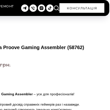
РЕМОНТ
КОНСУЛЬТАЦІЯ
 Proove Gaming Assembler (58762)
грн.
 Gaming Assembler
– усе для професіоналів!
ігровий досвід справжніх геймерів раз і назавжди.
 до деталей створюють ідеальну комп'ютерну