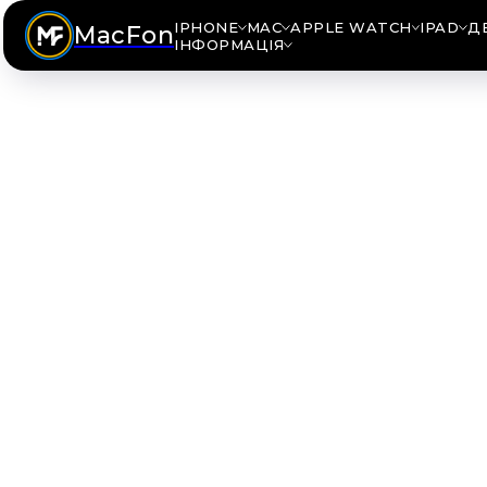
IPHONE
MAC
APPLE WATCH
IPAD
Д
MacFon
ІНФОРМАЦІЯ