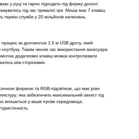
зає у руці та гарно підходить під форму долоні.
жуватись під час тривалої гри. Миша має 7 клавіш,
ь термін служби у 20 мільйонів натискань.
 працює за допомогою 1.5 м USB дроту, який
и ноутбуку. Таким чином час використання аксесуара
омогою додаткових клавіш можна контролювати
катись між сторінками.
сичною формою та RGB-підсвіткою, що має різні
екстуру, яка забезпечить максимальний захист під
рно впишеться у ваше ігрове середовище,
туристичність.