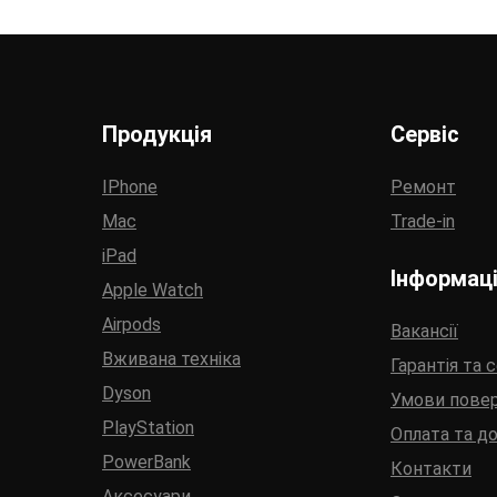
Продукція
Сервіс
IPhone
Ремонт
Mac
Trade-in
iPad
Інформац
Apple Watch
Airpods
Вакансії
Вживана техніка
Гарантія та 
Dyson
Умови пове
PlayStation
Оплата та д
PowerBank
Контакти
Аксесуари