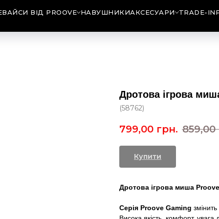
ЕВАЙСИ ВІД PROOVE
НАВУШНИКИ
АКСЕСУАРИ
TRADE-IN
Дротова ігрова миша
(58762)
799,00
грн.
859,00
Купити
Дротова ігрова миша Proove
Серія Proove Gaming
змінить 
Висока якість, комфорт, увага