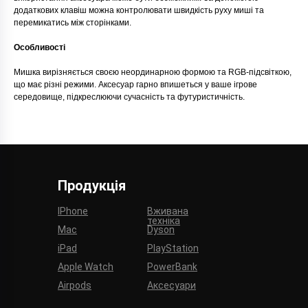
додаткових клавіш можна контролювати швидкість руху миші та
перемикатись між сторінками.
Особливості
Мишка вирізняється своєю неординарною формою та RGB-підсвіткою,
що має різні режими. Аксесуар гарно впишеться у ваше ігрове
середовище, підкреслюючи сучасність та футуристичність.
Продукція
IPhone
Вживана
техніка
Mac
Dyson
iPad
PlayStation
Apple Watch
PowerBank
Airpods
Аксесуари