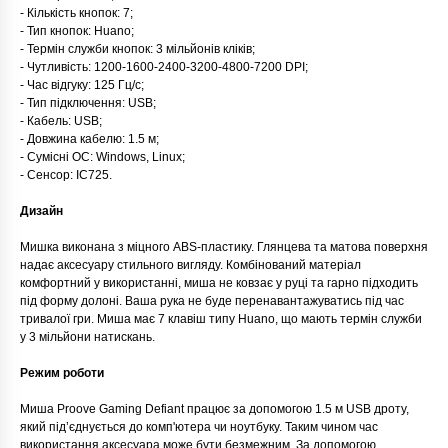
- Кількість кнопок: 7;
- Тип кнопок: Huano;
- Термін служби кнопок: 3 мільйонів кліків;
- Чутливість: 1200-1600-2400-3200-4800-7200 DPI;
- Час відгуку: 125 Гц/с;
- Тип підключення: USB;
- Кабель: USB;
- Довжина кабелю: 1.5 м;
- Сумісні ОС: Windows, Linux;
- Сенсор: IC725.
Дизайн
Мишка виконана з міцного ABS-пластику. Глянцева та матова поверхня
надає аксесуару стильного вигляду. Комбінований матеріал
комфортний у використанні, миша не ковзає у руці та гарно підходить
під форму долоні. Ваша рука не буде перенавантажуватись під час
тривалої гри. Миша має 7 клавіш типу Huano, що мають термін служби
у 3 мільйони натискань.
Режим роботи
Миша Proove Gaming Defiant працює за допомогою 1.5 м USB дроту,
який під’єднується до комп'ютера чи ноутбуку. Таким чином час
використання аксесуара може бути безмежним. За допомогою