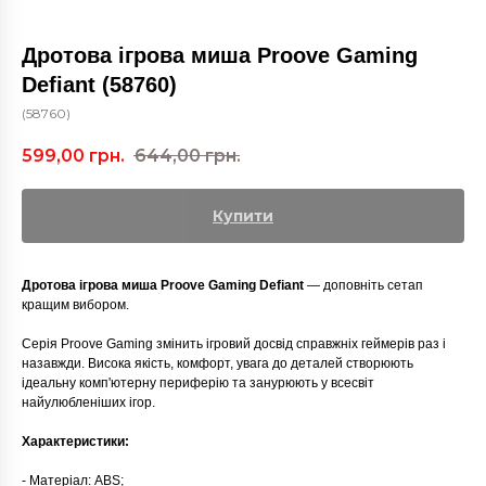
Дротова ігрова миша Proove Gaming
Defiant (58760)
(58760)
599,00
грн.
644,00
грн.
Купити
Дротова ігрова миша Proove Gaming Defiant
— доповніть сетап
кращим вибором.
Серія Proove Gaming змінить ігровий досвід справжніх геймерів раз і
назавжди. Висока якість, комфорт, увага до деталей створюють
ідеальну комп'ютерну периферію та занурюють у всесвіт
найулюбленіших ігор.
Характеристики:
- Матеріал: ABS;