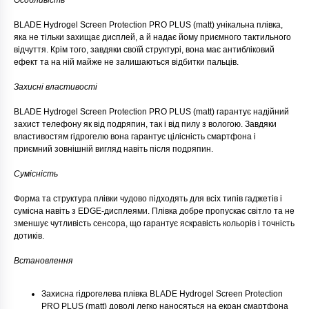
Особливість
BLADE Hydrogel Screen Protection PRO PLUS (matt) унікальна плівка,
яка не тільки захищає дисплей, а й надає йому приємного тактильного
відчуття. Крім того, завдяки своїй структурі, вона має антибліковий
ефект та на ній майже не залишаються відбитки пальців.
Захисні властивості
BLADE Hydrogel Screen Protection PRO PLUS (matt) гарантує надійний
захист телефону як від подряпин, так і від пилу з вологою. Завдяки
властивостям гідрогелю вона гарантує цілісність смартфона і
приємний зовнішній вигляд навіть після подряпин.
Сумісність
Форма та структура плівки чудово підходять для всіх типів гаджетів і
сумісна навіть з EDGE-дисплеями. Плівка добре пропускає світло та не
зменшує чутливість сенсора, що гарантує яскравість кольорів і точність
дотиків.
Встановлення
Захисна гідрогелева плівка BLADE Hydrogel Screen Protection
PRO PLUS (matt) доволі легко наносяться на екран смартфона