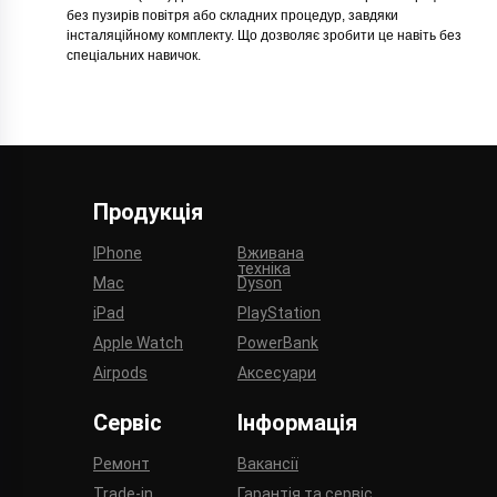
без пузирів повітря або складних процедур, завдяки
інсталяційному комплекту. Що дозволяє зробити це навіть без
спеціальних навичок.
Продукція
IPhone
Вживана
техніка
Mac
Dyson
iPad
PlayStation
Apple Watch
PowerBank
Airpods
Аксесуари
Сервіс
Інформація
Ремонт
Вакансії
Trade-in
Гарантія та сервіс