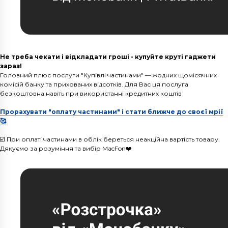
Не треба чекати і відкладати гроші - купуйте круті гаджети
зараз!
Головний плюс послуги "Купівлі частинами" — жодних щомісячних
комісій банку та прихованих відсотків. Для Вас ця послуга
безкоштовна навіть при використанні кредитних коштів
Прорахувати "оплату частинами" і стати ближче до своєї мрії
🥰
☑️ При оплаті частинами в облік береться неакційна вартість товару.
Дякуємо за розуміння та вибір MacFon❤️