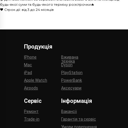
будь-якої суми та будь-якого терміну розстрочки🔥
🖤 Строк дії: від 3 до 24 місяців
Продукція
IPhone
Вживана
техніка
Mac
Dyson
iPad
PlayStation
Apple Watch
PowerBank
Airpods
Аксесуари
Сервіс
Інформація
Ремонт
Вакансії
Trade-in
Гарантія та сервіс
Умови повернення