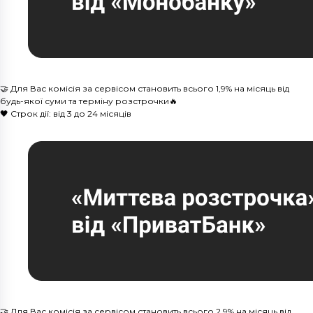
🤝 Для Вас комісія за сервісом становить всього 1,9% на місяць від
будь-якої суми та терміну розстрочки🔥
🖤 Строк дії: від 3 до 24 місяців
🤝 Для Вас комісія за сервісом становить всього 2,9% на місяць від