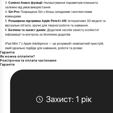
3.
Context-Aware функції:
Налаштування параметрів планшета
залежно від умов використання.
4.
Siri Pro:
Покращена Siri з більш складними і контекстними
командами.
5.
Розширена підтримка Apple Pencil і AR:
Інтерактивні 3D-моделі та
віртуальні об’єкти, зручні для творчої роботи та навчання.
6.
Безпека та захист даних:
Додаткові засоби захисту особистої
інформації та контроль за безпекою додатків.
iPad Mini 7 з Apple Intelligence
— це розумний і компактний пристрій,
який ідеально підійде для навчання, роботи та розваг.
Гарантія
Як можна оплатити?
Розстрочка та оплата частинами
Гарантія