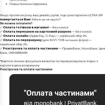
Повна технічна підтримка
Якщо протягом року ваш девайс уцілів, тоді сума підписки ULTRA VIP
повертається Вам
! Хіба ж це не круто?
Як можна оплатити?
✅
Оплата готівкою в магазині
— без комісії
✅
Оплата переказом на картковий рахунок
— без комісії.
✅
Оплата онлайн
(Apple Pay, G-Pay) — сервісний збір 2%.
✅
Оплата по перерахунку
(для ФОП, ТОВ чи інших форм) —
сервісний збір 2%.
✅
Розстрочка та оплата частинами
— ПриватБанк, МоноБанк, Ідея
Банк, UKRSIBBANK
*Вартість техніки фіксується валютою та перераховується згідно з
курсом в день розрахунку
Розстрочка та оплата частинами