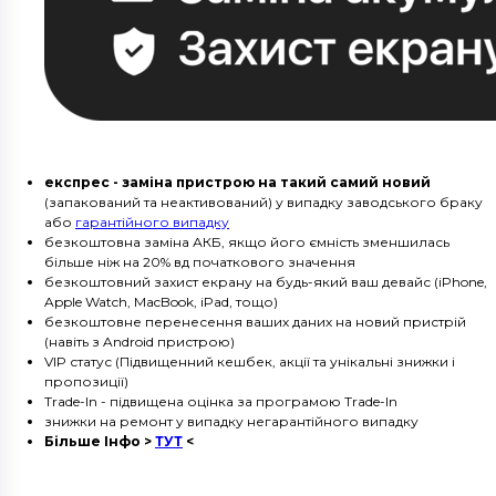
експрес - заміна пристрою на такий самий новий
(запакований та неактивований) у випадку заводського браку
або
гарантійного випадку
безкоштовна заміна АКБ, якщо його ємність зменшилась
більше ніж на 20% вд початкового значення
безкоштовний захист екрану на будь-який ваш девайс (iPhone,
Apple Watch, MacBook, iPad, тощо)
безкоштовне перенесення ваших даних на новий пристрій
(навіть з Android пристрою)
VIP статус (Підвищенний кешбек, акції та унікальні знижки і
пропозиції)
Trade-In - підвищена оцінка за програмою Trade-In
знижки на ремонт у випадку негарантійного випадку
Більше Інфо >
ТУТ
<