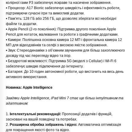
колірної гами P3 забезпечує яскраве та насичене зображення.
• Процесор: A17 Bionic забезпечує швидкість і ефективність роботи,
підтримуючи сучасні ігри та вимогливі додатки.
• Пам’ять: 128 ГБ або 256 ГБ, що дозволяє зберігати всі необхідні
файли та додатки.
• Apple Pencil (2-го покоління): Підтримка другого покоління Apple
Pencil для нотаток, малювання та роботи з графічними додатками.
• Камери: Поліпшена основна камера 12 МП і фронтальна камера 12
МП для відеодзвінків та селфі з високою якістю зображення.
• Звук: Стереодинаміки з об’ємним звучанням для більш захоплюючого
досвіду під час перегляду відео та ігор.
• Бездротові можливості: Підтримка 5G (моделі з Cellular) і Wi-Fi 6
забезпечує швидке підключення до інтернету.
• Батарея: До 10 годин автономної роботи, що вистачить на весь день
активного використання.
Новинка: Apple Intelligence
Завдяки Apple Intelligence, iPad Mini 7 стає ще більш інтуїтивним та
адаптивним:
1.
Інтелектуальні рекомендації:
Пропозиції додатків і функцій,
засновані на вашій поведінці та потребах.
2.
Розширена обробка зображень і відео:
Автоматична оптимізація
для покращення якості фото та відео.