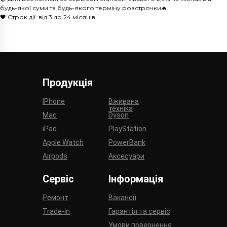
будь-якої суми та будь-якого терміну розстрочки🔥
🖤 Строк дії: від 3 до 24 місяців
Продукція
IPhone
Вживана
техніка
Mac
Dyson
iPad
PlayStation
Apple Watch
PowerBank
Airpods
Аксесуари
Сервіс
Інформація
Ремонт
Вакансії
Trade-in
Гарантія та сервіс
Умови повернення