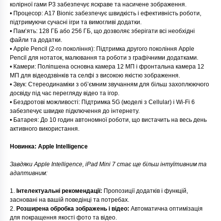
колірної гами P3 забезпечує яскраве та насичене зображення.
• Процесор: A17 Bionic забезпечує швидкість і ефективність роботи,
підтримуючи сучасні ігри та вимогливі додатки.
• Пам’ять: 128 ГБ або 256 ГБ, що дозволяє зберігати всі необхідні
файли та додатки.
• Apple Pencil (2-го покоління): Підтримка другого покоління Apple
Pencil для нотаток, малювання та роботи з графічними додатками.
• Камери: Поліпшена основна камера 12 МП і фронтальна камера 12
МП для відеодзвінків та селфі з високою якістю зображення.
• Звук: Стереодинаміки з об’ємним звучанням для більш захоплюючого
досвіду під час перегляду відео та ігор.
• Бездротові можливості: Підтримка 5G (моделі з Cellular) і Wi-Fi 6
забезпечує швидке підключення до інтернету.
• Батарея: До 10 годин автономної роботи, що вистачить на весь день
активного використання.
Новинка: Apple Intelligence
Завдяки Apple Intelligence, iPad Mini 7 стає ще більш інтуїтивним та
адаптивним:
1.
Інтелектуальні рекомендації:
Пропозиції додатків і функцій,
засновані на вашій поведінці та потребах.
2.
Розширена обробка зображень і відео:
Автоматична оптимізація
для покращення якості фото та відео.