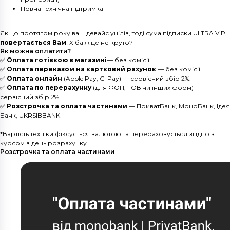
Повна технічна підтримка
Якщо протягом року ваш девайс уцілів, тоді сума підписки ULTRA VIP
повертається Вам
! Хіба ж це не круто?
Як можна оплатити?
✅
Оплата готівкою в магазині
— без комісії
✅
Оплата переказом на картковий рахунок
— без комісії.
✅
Оплата онлайн
(Apple Pay, G-Pay) — сервісний збір 2%.
✅
Оплата по перерахунку
(для ФОП, ТОВ чи інших форм) —
сервісний збір 2%.
✅
Розстрочка та оплата частинами
— ПриватБанк, МоноБанк, Ідея
Банк, UKRSIBBANK
*Вартість техніки фіксується валютою та перераховується згідно з
курсом в день розрахунку
Розстрочка та оплата частинами