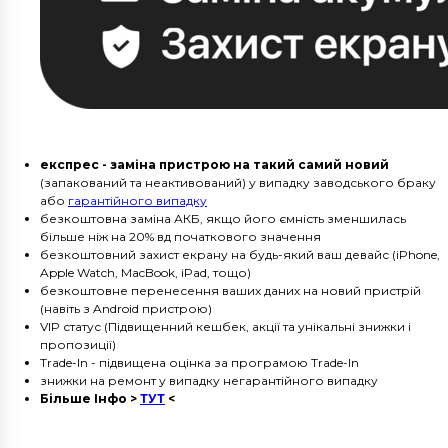
експрес - заміна пристрою на такий самий новий
(запакований та неактивований) у випадку заводського браку
або
гарантійного випадку
безкоштовна заміна АКБ, якщо його ємність зменшилась
більше ніж на 20% вд початкового значення
безкоштовний захист екрану на будь-який ваш девайс (iPhone,
Apple Watch, MacBook, iPad, тощо)
безкоштовне перенесення ваших даних на новий пристрій
(навіть з Android пристрою)
VIP статус (Підвищенний кешбек, акції та унікальні знижки і
пропозиції)
Trade-In - підвищена оцінка за програмою Trade-In
знижки на ремонт у випадку негарантійного випадку
Більше Інфо >
ТУТ
<