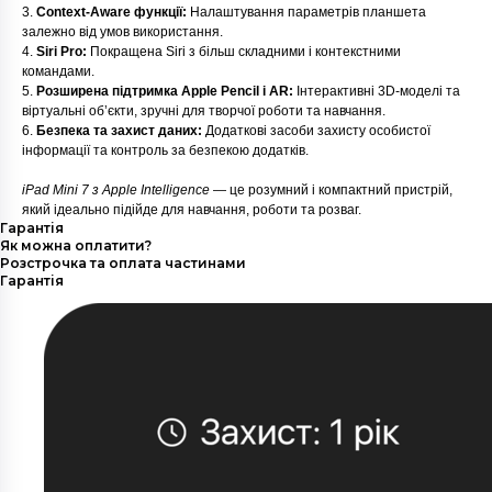
3.
Context-Aware функції:
Налаштування параметрів планшета
залежно від умов використання.
4.
Siri Pro:
Покращена Siri з більш складними і контекстними
командами.
5.
Розширена підтримка Apple Pencil і AR:
Інтерактивні 3D-моделі та
віртуальні об’єкти, зручні для творчої роботи та навчання.
6.
Безпека та захист даних:
Додаткові засоби захисту особистої
інформації та контроль за безпекою додатків.
iPad Mini 7 з Apple Intelligence
— це розумний і компактний пристрій,
який ідеально підійде для навчання, роботи та розваг.
Гарантія
Як можна оплатити?
Розстрочка та оплата частинами
Гарантія