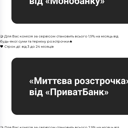
🤝 Для Вас комісія за сервісом становить всього 1,9% на місяць від
будь-якої суми та терміну розстрочки🔥
🖤 Строк дії: від 3 до 24 місяців
🤝 Для Вас комісія за сервісом становить всього 2,9% на місяць від