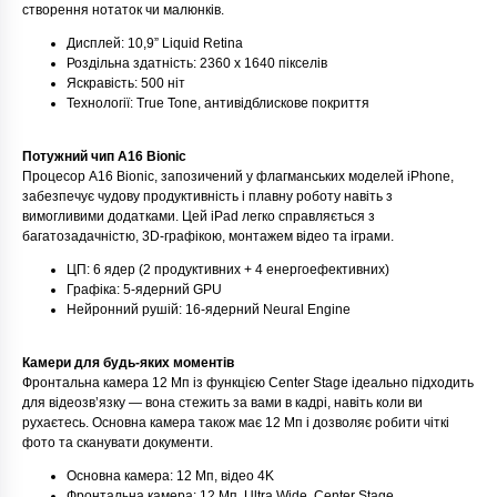
створення нотаток чи малюнків.
Дисплей: 10,9” Liquid Retina
Роздільна здатність: 2360 x 1640 пікселів
Яскравість: 500 ніт
Технології: True Tone, антивідблискове покриття
Потужний чип A16 Bionic
Процесор A16 Bionic, запозичений у флагманських моделей iPhone,
забезпечує чудову продуктивність і плавну роботу навіть з
вимогливими додатками. Цей iPad легко справляється з
багатозадачністю, 3D-графікою, монтажем відео та іграми.
ЦП: 6 ядер (2 продуктивних + 4 енергоефективних)
Графіка: 5-ядерний GPU
Нейронний рушій: 16-ядерний Neural Engine
Камери для будь-яких моментів
Фронтальна камера 12 Мп із функцією Center Stage ідеально підходить
для відеозв’язку — вона стежить за вами в кадрі, навіть коли ви
рухаєтесь. Основна камера також має 12 Мп і дозволяє робити чіткі
фото та сканувати документи.
Основна камера: 12 Мп, відео 4K
Фронтальна камера: 12 Мп, Ultra Wide, Center Stage