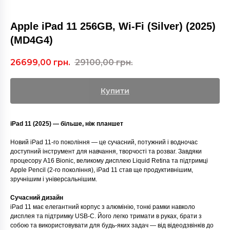
Apple iPad 11 256GB, Wi-Fi (Silver) (2025)
(MD4G4)
26699,00
грн.
29100,00
грн.
Купити
iPad 11 (2025) — більше, ніж планшет
Новий iPad 11-го покоління — це сучасний, потужний і водночас
доступний інструмент для навчання, творчості та розваг. Завдяки
процесору A16 Bionic, великому дисплею Liquid Retina та підтримці
Apple Pencil (2-го покоління), iPad 11 став ще продуктивнішим,
зручнішим і універсальнішим.
Сучасний дизайн
iPad 11 має елегантний корпус з алюмінію, тонкі рамки навколо
дисплея та підтримку USB‑C. Його легко тримати в руках, брати з
собою та використовувати для будь-яких задач — від відеодзвінків до