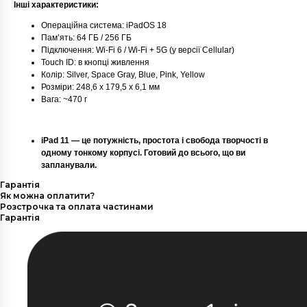
Інші характеристики:
Операційна система: iPadOS 18
Пам’ять: 64 ГБ / 256 ГБ
Підключення: Wi‑Fi 6 / Wi‑Fi + 5G (у версії Cellular)
Touch ID: в кнопці живлення
Колір: Silver, Space Gray, Blue, Pink, Yellow
Розміри: 248,6 x 179,5 x 6,1 мм
Вага: ~470 г
iPad 11 — це потужність, простота і свобода творчості в
одному тонкому корпусі. Готовий до всього, що ви
запланували.
Гарантія
Як можна оплатити?
Розстрочка та оплата частинами
Гарантія