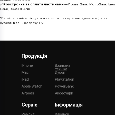
✅
Розстрочка та оплата частинами
— ПриватБанк, МоноБанк, Ідея
Банк, UKRSIBBANK
*Вартість техніки фіксується валютою та перераховується згідно з
курсом в день розрахунку
Продукція
IPhone
Вживана
техніка
Mac
Dyson
iPad
PlayStation
Apple Watch
PowerBank
Airpods
Аксесуари
Сервіс
Інформація
Ремонт
Вакансії