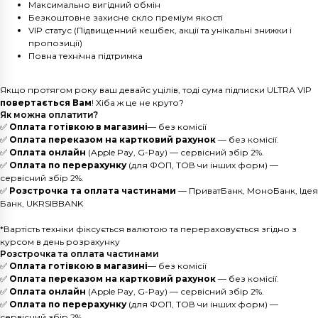
Максимально вигідний обмін
Безкоштовне захисне скло преміум якості
VIP статус (Підвищенний кешбек, акції та унікальні знижки і
пропозиції)
Повна технічна підтримка
Якщо протягом року ваш девайс уцілів, тоді сума підписки ULTRA VIP
повертається Вам
! Хіба ж це не круто?
Як можна оплатити?
✅
Оплата готівкою в магазині
— без комісії
✅
Оплата переказом на картковий рахунок
— без комісії.
✅
Оплата онлайн
(Apple Pay, G-Pay) — сервісний збір 2%.
✅
Оплата по перерахунку
(для ФОП, ТОВ чи інших форм) —
сервісний збір 2%.
✅
Розстрочка та оплата частинами
— ПриватБанк, МоноБанк, Ідея
Банк, UKRSIBBANK
*Вартість техніки фіксується валютою та перераховується згідно з
курсом в день розрахунку
Розстрочка та оплата частинами
✅
Оплата готівкою в магазині
— без комісії
✅
Оплата переказом на картковий рахунок
— без комісії.
✅
Оплата онлайн
(Apple Pay, G-Pay) — сервісний збір 2%.
✅
Оплата по перерахунку
(для ФОП, ТОВ чи інших форм) —
сервісний збір 2%.