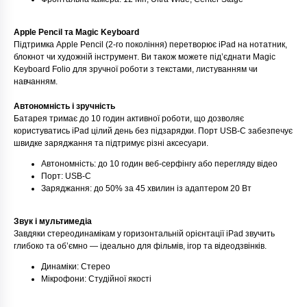
Apple Pencil та Magic Keyboard
Підтримка Apple Pencil (2-го покоління) перетворює iPad на нотатник,
блокнот чи художній інструмент. Ви також можете під’єднати Magic
Keyboard Folio для зручної роботи з текстами, листуванням чи
навчанням.
Автономність і зручність
Батарея тримає до 10 годин активної роботи, що дозволяє
користуватись iPad цілий день без підзарядки. Порт USB‑C забезпечує
швидке заряджання та підтримує різні аксесуари.
Автономність: до 10 годин веб-серфінгу або перегляду відео
Порт: USB‑C
Заряджання: до 50% за 45 хвилин із адаптером 20 Вт
Звук і мультимедіа
Завдяки стереодинамікам у горизонтальній орієнтації iPad звучить
глибоко та об’ємно — ідеально для фільмів, ігор та відеодзвінків.
Динаміки: Стерео
Мікрофони: Студійної якості