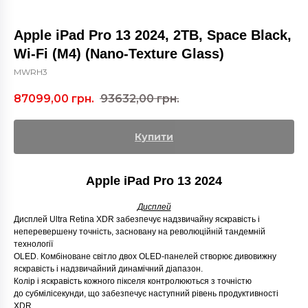
Apple iPad Pro 13 2024, 2TB, Space Black,
Wi-Fi (M4) (Nano-Texture Glass)
MWRH3
87099,00
грн.
93632,00
грн.
Купити
Apple iPad Pro 13 2024
Дисплей
Дисплей Ultra Retina XDR забезпечує надзвичайну яскравість і
неперевершену точність, засновану на революційній тандемній
технології
OLED. Комбіноване світло двох OLED-панелей створює дивовижну
яскравість і надзвичайний динамічний діапазон.
Колір і яскравість кожного пікселя контролюються з точністю
до субмілісекунди, що забезпечує наступний рівень продуктивності
XDR.