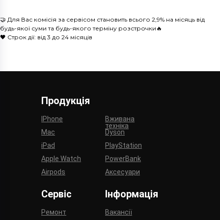
🤝 Для Вас комісія за сервісом становить всього 2,9% на місяць від
будь-якої суми та будь-якого терміну розстрочки🔥
🖤 Строк дії: від 3 до 24 місяців
Продукція
IPhone
Вживана
техніка
Mac
Dyson
iPad
PlayStation
Apple Watch
PowerBank
Airpods
Аксесуари
Сервіс
Інформація
Ремонт
Вакансії