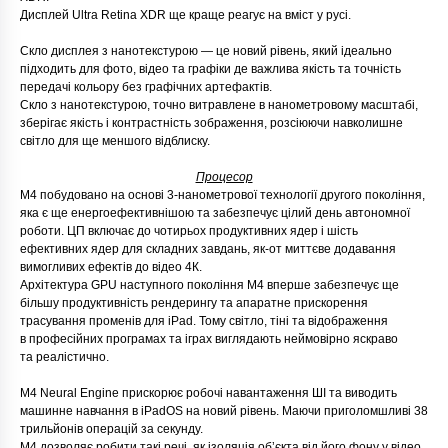
Дисплей Ultra Retina XDR ще краще реагує на вміст у русі.
Скло дисплея з нанотекстурою — це новий рівень, який ідеально
підходить для фото, відео та графіки де важлива якість та точність
передачі кольору без графічних артефактів.
Скло з нанотекстурою, точно витравлене в нанометровому масштабі,
зберігає якість і контрастність зображення, розсіюючи навколишне
світло для ще меншого відблиску.
Процесор
М4 побудовано на основі 3-нанометрової технології другого покоління,
яка є ще енергоефективнішою та забезпечує цілий день автономної
роботи. ЦП включає до чотирьох продуктивних ядер і шість
ефективних ядер для складних завдань, як-от миттєве додавання
вимогливих ефектів до відео 4К.
Архітектура GPU наступного покоління М4 вперше забезпечує ще
більшу продуктивність рендерингу та апаратне прискорення
трасування променів для iPad. Тому світло, тіні та відображення
в професійних програмах та іграх виглядають неймовірно яскраво
та реалістично.
M4 Neural Engine прискорює робочі навантаження ШІ та виводить
машинне навчання в iPadOS на новий рівень. Маючи приголомшливі 38
трильйонів операцій за секунду.
М4 дозволяє робити такі речі, як ізоляція обʼєкта від його фону у відео