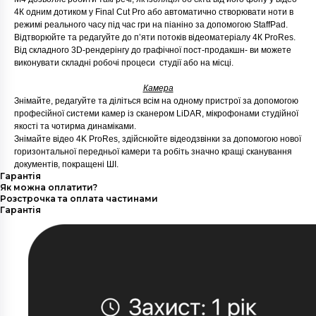
4К одним дотиком у Final Cut Pro або автоматично створювати ноти в
режимі реального часу під час гри на піаніно за допомогою StaffPad.
Відтворюйте та редагуйте до пʼяти потоків відеоматеріалу 4К ProRes.
Від складного 3D-рендерінгу до графічної пост-продакшн- ви можете
виконувати складні робочі процеси студії або на місці.
Камера
Знімайте, редагуйте та діліться всім на одному пристрої за допомогою
професійної системи камер із сканером LiDAR, мікрофонами студійної
якості та чотирма динаміками.
Знімайте відео 4K ProRes, здійснюйте відеодзвінки за допомогою нової
горизонтальної передньої камери та робіть значно кращі сканування
документів, покращені ШІ.
Гарантія
Як можна оплатити?
Розстрочка та оплата частинами
Гарантія