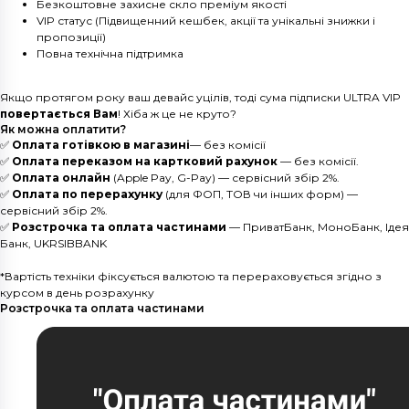
Безкоштовне захисне скло преміум якості
VIP статус (Підвищенний кешбек, акції та унікальні знижки і
пропозиції)
Повна технічна підтримка
Якщо протягом року ваш девайс уцілів, тоді сума підписки ULTRA VIP
повертається Вам
! Хіба ж це не круто?
Як можна оплатити?
✅
Оплата готівкою в магазині
— без комісії
✅
Оплата переказом на картковий рахунок
— без комісії.
✅
Оплата онлайн
(Apple Pay, G-Pay) — сервісний збір 2%.
✅
Оплата по перерахунку
(для ФОП, ТОВ чи інших форм) —
сервісний збір 2%.
✅
Розстрочка та оплата частинами
— ПриватБанк, МоноБанк, Ідея
Банк, UKRSIBBANK
*Вартість техніки фіксується валютою та перераховується згідно з
курсом в день розрахунку
Розстрочка та оплата частинами