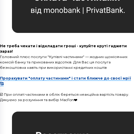
Не треба чекати і відкладати гроші - купуйте круті гаджети
зараз!
Головний плюс послуги "Купівлі частинами" — жодних щомісячних
комісій банку та прихованих відсотків. Для Вас ця послуга
безкоштовна навіть при використанні кредитних коштів
Прорахувати "оплату частинами" і стати ближче до своєї мрії
🥰
☑️ При оплаті частинами в облік береться неакційна вартість товару.
Дякуємо за розуміння та вибір MacFon❤️