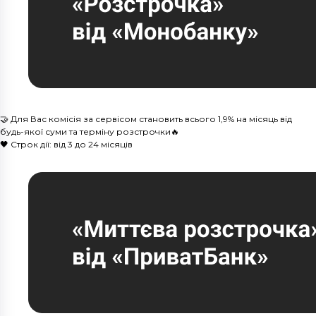
🤝 Для Вас комісія за сервісом становить всього 1,9% на місяць від
будь-якої суми та терміну розстрочки🔥
🖤 Строк дії: від 3 до 24 місяців