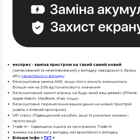
експрес - заміна пристрою на такий самий новий
(запакований та неактивований) у випадку заводського браку
або
гарантійного випадку
безкоштовна заміна АКБ, якщо його ємність зменшилась
більше ніж на 20% вд початкового значення
безкоштовний захист екрану на будь-який ваш девайс (iPhone,
Apple Watch, MacBook, iPad, тощо)
безкоштовне перенесення ваших даних на новий пристрій
(навіть з Android пристрою)
VIP статус (Підвищенний кешбек, акції та унікальні знижки і
пропозиції)
Trade-In - підвищена оцінка за програмою Trade-In
знижки на ремонт у випадку негарантійного випадку
Більше Інфо >
ТУТ
<