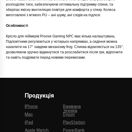
розподіляє тиск, забезпечуючи оптимальну підтримку спини, та
зберігає якісну вентиляцію повітря для комфорта у спеку. Колеса
виготовлені з м’якого PU – ані шуму, ані слідів на підлозі.
Особливості
Крісло для геймерів Proove Gaming NPC має кілька налаштувань.
Підлокітники регулюються у чотирьох напрямках, а сидіння можна
нахилити на 17° завдяки механізму frog. Спинка відхиляється на 135°,
дозволяючи зручно відкинутися та розслабитися після гри, відпочити
та навіть подрімати перед новими перемогами.
Продукція
IPhone
Вживана
техніка
Mac
Dyson
iPad
PlayStation
Apple Watch
PowerBank