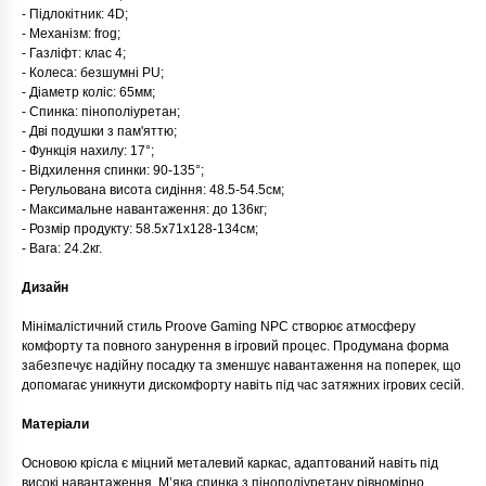
- Підлокітник: 4D;
- Механізм: frog;
- Газліфт: клас 4;
- Колеса: безшумні PU;
- Діаметр коліс: 65мм;
- Спинка: пінополіуретан;
- Дві подушки з пам'яттю;
- Функція нахилу: 17°;
- Відхилення спинки: 90-135°;
- Регульована висота сидіння: 48.5-54.5см;
- Максимальне навантаження: до 136кг;
- Розмір продукту: 58.5x71x128-134см;
- Вага: 24.2кг.
Дизайн
Мінімалістичний стиль Proove Gaming NPC створює атмосферу
комфорту та повного занурення в ігровий процес. Продумана форма
забезпечує надійну посадку та зменшує навантаження на поперек, що
допомагає уникнути дискомфорту навіть під час затяжних ігрових сесій.
Матеріали
Основою крісла є міцний металевий каркас, адаптований навіть під
високі навантаження. М’яка спинка з пінополіуретану рівномірно