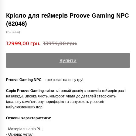
Крісло для геймерів Proove Gaming NPC
(62046)
(62046)
12999,00
грн.
13974,00
грн.
Купити
Proove Gaming NPC
– вже чекає на нову гру!
Серія Proove Gaming
змінить ігровий досвід справжніх геймерів раз і
назавжди. Висока якість, комфорт, увага до деталей створюють
ідеальну комп'ютерну периферію та занурюють у всесвіт
найулюбленіших ігор.
Основні характеристики:
- Матеріал: напів PU;
- Основа: метал;