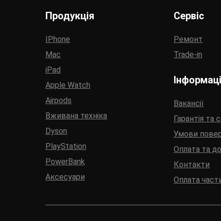
Продукція
Сервіс
IPhone
Ремонт
Mac
Trade-in
iPad
Інформац
Apple Watch
Airpods
Вакансії
Вживана техніка
Гарантія та 
Dyson
Умови пове
PlayStation
Оплата та д
PowerBank
Контакти
Аксесуари
Оплата част