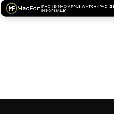
IPHONE
MAC
APPLE WATCH
IPAD
Д
MacFon
ІНФОРМАЦІЯ