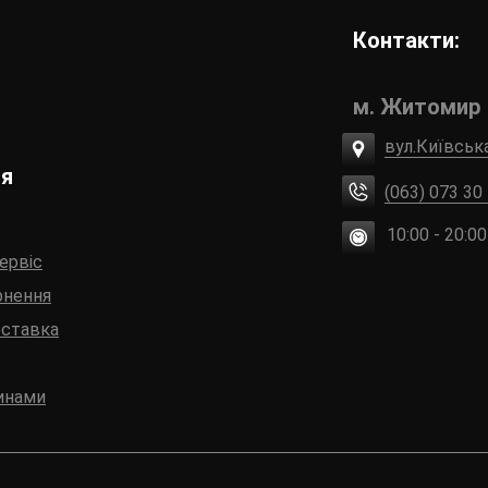
Контакти:
м. Житомир
вул.Київськ
ія
(063) 073 30
10:00 - 20:00
сервіс
рнення
оставка
инами