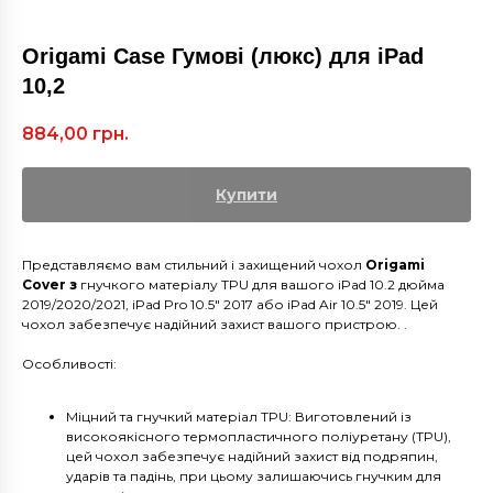
Origami Case Гумові (люкс) для iPad
10,2
884,00
грн.
Купити
Представляємо вам стильний і захищений чохол
Origami
Cover з
гнучкого матеріалу TPU для вашого iPad 10.2 дюйма
2019/2020/2021, iPad Pro 10.5" 2017 або iPad Air 10.5" 2019. Цей
чохол забезпечує надійний захист вашого пристрою. .
Особливості:
Міцний та гнучкий матеріал TPU: Виготовлений із
високоякісного термопластичного поліуретану (TPU),
цей чохол забезпечує надійний захист від подряпин,
ударів та падінь, при цьому залишаючись гнучким для