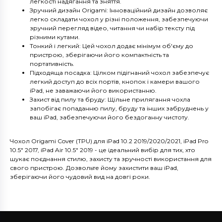
легкості надягання та зняття.
Зручний дизайн Origami: Інноваційний дизайн дозволяє
легко складати чохол у різні положення, забезпечуючи
зручний перегляд відео, читання чи набір тексту під
різними кутами.
Тонкий і легкий: Цей чохол додає мінімум об'єму до
пристрою, зберігаючи його компактність та
портативність.
Підходяща посадка: Цілком підігнаний чохол забезпечує
легкий доступ до всіх портів, кнопок і камери вашого
iPad, не заважаючи його використанню.
Захист від пилу та бруду: Щільне прилягання чохла
запобігає попаданню пилу, бруду та інших забруднень у
ваш iPad, забезпечуючи його бездоганну чистоту.
Чохол Origami Cover (TPU) для iPad 10.2 2019/2020/2021, iPad Pro
10.5" 2017, iPad Air 10.5" 2019 - це ідеальний вибір для тих, хто
шукає поєднання стилю, захисту та зручності використання для
свого пристрою. Дозвольте йому захистити ваш iPad,
зберігаючи його чудовий вид на довгі роки.