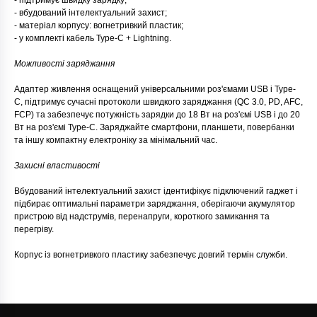
- підтримує швидку зарядку;
- вбудований інтелектуальний захист;
- матеріал корпусу: вогнетривкий пластик;
- у комплекті кабель Type-C + Lightning.
Можливості заряджання
Адаптер живлення оснащений універсальними роз'ємами USB і Type-
C, підтримує сучасні протоколи швидкого заряджання (QC 3.0, PD, AFC,
FCP) та забезпечує потужність зарядки до 18 Вт на роз'ємі USB і до 20
Вт на роз'ємі Type-C. Заряджайте смартфони, планшети, повербанки
та іншу компактну електроніку за мінімальний час.
Захисні властивості
Вбудований інтелектуальний захист ідентифікує підключений гаджет і
підбирає оптимальні параметри заряджання, оберігаючи акумулятор
пристрою від надструмів, перенапруги, короткого замикання та
перегріву.
Корпус із вогнетривкого пластику забезпечує довгий термін служби.