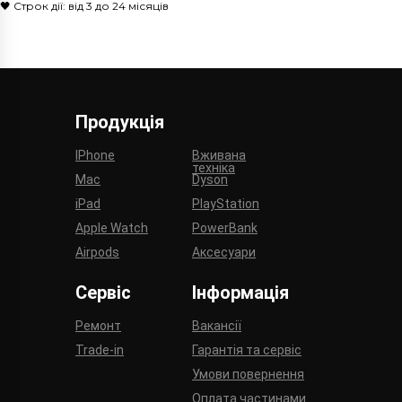
🖤 Строк дії: від 3 до 24 місяців
Продукція
IPhone
Вживана
техніка
Mac
Dyson
iPad
PlayStation
Apple Watch
PowerBank
Airpods
Аксесуари
Сервіс
Інформація
Ремонт
Вакансії
Trade-in
Гарантія та сервіс
Умови повернення
Оплата частинами