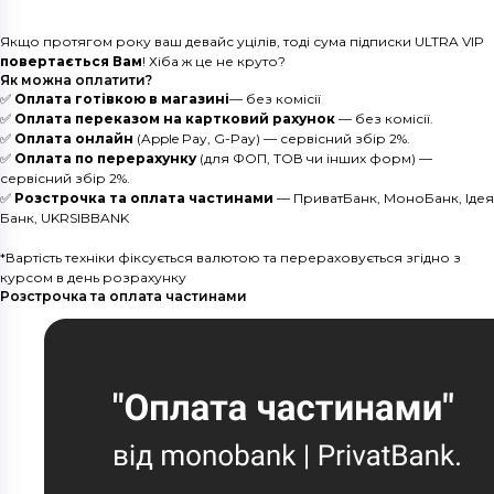
Якщо протягом року ваш девайс уцілів, тоді сума підписки ULTRA VIP
повертається Вам
! Хіба ж це не круто?
Як можна оплатити?
✅
Оплата готівкою в магазині
— без комісії
✅
Оплата переказом на картковий рахунок
— без комісії.
✅
Оплата онлайн
(Apple Pay, G-Pay) — сервісний збір 2%.
✅
Оплата по перерахунку
(для ФОП, ТОВ чи інших форм) —
сервісний збір 2%.
✅
Розстрочка та оплата частинами
— ПриватБанк, МоноБанк, Ідея
Банк, UKRSIBBANK
*Вартість техніки фіксується валютою та перераховується згідно з
курсом в день розрахунку
Розстрочка та оплата частинами