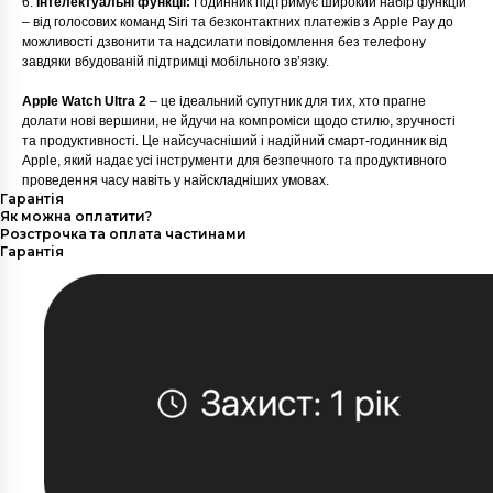
6.
Інтелектуальні функції:
Годинник підтримує широкий набір функцій
– від голосових команд Siri та безконтактних платежів з Apple Pay до
можливості дзвонити та надсилати повідомлення без телефону
завдяки вбудованій підтримці мобільного зв’язку.
Apple Watch Ultra 2
– це ідеальний супутник для тих, хто прагне
долати нові вершини, не йдучи на компроміси щодо стилю, зручності
та продуктивності. Це найсучасніший і надійний смарт-годинник від
Apple, який надає усі інструменти для безпечного та продуктивного
проведення часу навіть у найскладніших умовах.
Гарантія
Як можна оплатити?
Розстрочка та оплата частинами
Гарантія