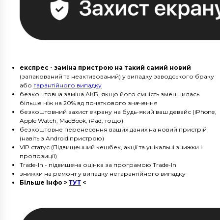
експрес - заміна пристрою на такий самий новий
(запакований та неактивований) у випадку заводського браку
або
гарантійного випадку
безкоштовна заміна АКБ, якщо його ємність зменшилась
більше ніж на 20% вд початкового значення
безкоштовний захист екрану на будь-який ваш девайс (iPhone,
Apple Watch, MacBook, iPad, тощо)
безкоштовне перенесення ваших даних на новий пристрій
(навіть з Android пристрою)
VIP статус (Підвищенний кешбек, акції та унікальні знижки і
пропозиції)
Trade-In - підвищена оцінка за програмою Trade-In
знижки на ремонт у випадку негарантійного випадку
Більше Інфо >
ТУТ
<