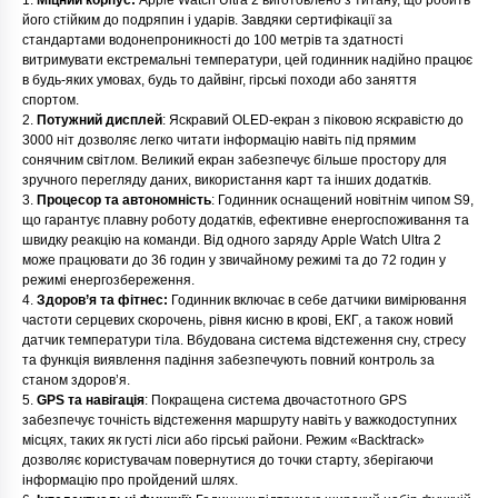
1.
Міцний корпус:
Apple Watch Ultra 2 виготовлено з титану, що робить
його стійким до подряпин і ударів. Завдяки сертифікації за
стандартами водонепроникності до 100 метрів та здатності
витримувати екстремальні температури, цей годинник надійно працює
в будь-яких умовах, будь то дайвінг, гірські походи або заняття
спортом.
2.
Потужний дисплей
: Яскравий OLED-екран з піковою яскравістю до
3000 ніт дозволяє легко читати інформацію навіть під прямим
сонячним світлом. Великий екран забезпечує більше простору для
зручного перегляду даних, використання карт та інших додатків.
3.
Процесор та автономність
: Годинник оснащений новітнім чипом S9,
що гарантує плавну роботу додатків, ефективне енергоспоживання та
швидку реакцію на команди. Від одного заряду Apple Watch Ultra 2
може працювати до 36 годин у звичайному режимі та до 72 годин у
режимі енергозбереження.
4.
Здоров’я та фітнес:
Годинник включає в себе датчики вимірювання
частоти серцевих скорочень, рівня кисню в крові, ЕКГ, а також новий
датчик температури тіла. Вбудована система відстеження сну, стресу
та функція виявлення падіння забезпечують повний контроль за
станом здоров’я.
5.
GPS та навігація
: Покращена система двочастотного GPS
забезпечує точність відстеження маршруту навіть у важкодоступних
місцях, таких як густі ліси або гірські райони. Режим «Backtrack»
дозволяє користувачам повернутися до точки старту, зберігаючи
інформацію про пройдений шлях.