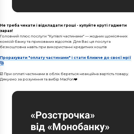
Не треба чекати і відкладати гроші - купуйте круті гаджети
зараз!
Головний плюс послуги "Купівлі частинами" — жодних щомісячних
комісій банку та прихованих відсотків. Для Вас ця послуга
безкоштовна навіть при використанні кредитних коштів
Прорахувати "оплату частинами" і стати ближче до своєї мрії
🥰
☑️ При оплаті частинами в облік береться неакційна вартість товару.
Дякуємо за розуміння та вибір MacFon❤️