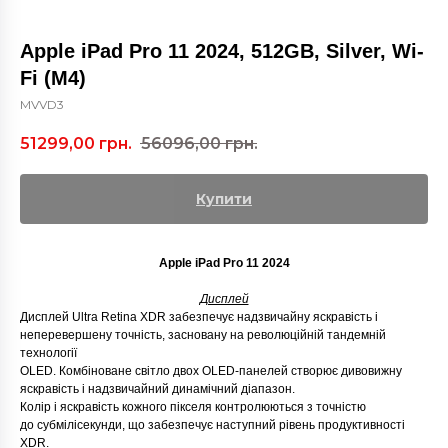
Apple iPad Pro 11 2024, 512GB, Silver, Wi-
Fi (M4)
MVVD3
51299,00
грн.
56096,00
грн.
Купити
Apple iPad Pro 11 2024
Дисплей
Дисплей Ultra Retina XDR забезпечує надзвичайну яскравість і
неперевершену точність, засновану на революційній тандемній
технології
OLED. Комбіноване світло двох OLED-панелей створює дивовижну
яскравість і надзвичайний динамічний діапазон.
Колір і яскравість кожного пікселя контролюються з точністю
до субмілісекунди, що забезпечує наступний рівень продуктивності
XDR.