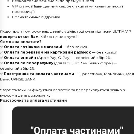
Безкоштовне захисне скло преміум якості
VIP статус (Підвищенний кешбек, акції та унікальні знижки і
пропозиції)
Повна технічна підтримка
Якщо протягом року ваш девайс уцілів, тоді сума підписки ULTRA VIP
повертається Вам
! Хіба ж це не круто?
Як можна оплатити?
✅
Оплата готівкою в магазині
— без комісії
✅
Оплата переказом на картковий рахунок
— без комісії.
✅
Оплата онлайн
(Apple Pay, G-Pay) — сервісний збір 2%.
✅
Оплата по перерахунку
(для ФОП, ТОВ чи інших форм) —
сервісний збір 2%.
✅
Розстрочка та оплата частинами
— ПриватБанк, МоноБанк, Ідея
Банк, UKRSIBBANK
*Вартість техніки фіксується валютою та перераховується згідно з
курсом в день розрахунку
Розстрочка та оплата частинами