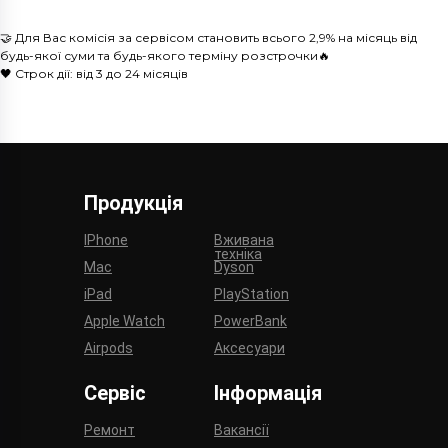
🤝 Для Вас комісія за сервісом становить всього 2,9% на місяць від
будь-якої суми та будь-якого терміну розстрочки🔥
🖤 Строк дії: від 3 до 24 місяців
Продукція
IPhone
Вживана
техніка
Mac
Dyson
iPad
PlayStation
Apple Watch
PowerBank
Airpods
Аксесуари
Сервіс
Інформація
Ремонт
Вакансії