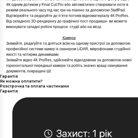
4К одним дотиком у Final Cut Pro або автоматично створювати ноти в
режимі реального часу під час гри на піаніно за допомогою StaffPad.
Відтворюйте та редагуйте до пʼяти потоків відеоматеріалу 4К ProRes.
Від складного 3D-рендерінгу до графічної пост-продакшн- ви можете
виконувати складні робочі процеси студії або на місці.
Камера
Знімайте, редагуйте та діліться всім на одному пристрої за допомогою
професійної системи камер із сканером LiDAR, мікрофонами студійної
якості та чотирма динаміками.
Знімайте відео 4K ProRes, здійснюйте відеодзвінки за допомогою нової
горизонтальної передньої камери та робіть значно кращі сканування
документів, покращені ШІ.
Гарантія
Як можна оплатити?
Розстрочка та оплата частинами
Гарантія