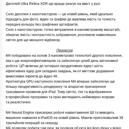
Дисплей Ultra Retina XDR ще краще реагує на вміст у русі.
Скло дисплея з нанотекстурою — це новий рівень, який ідеально
підходить для фото, відео та графіки де важлива якість та точність
передачі кольору без графічних артефактів.
Скло з нанотекстурою, точно витравлене в нанометровому масштабі,
зберігає якість і контрастність зображення, розсіюючи навколишне
світло для ще меншого відблиску.
Процесор
М4 побудовано на основі 3-нанометрової технології другого покоління,
яка є ще енергоефективнішою та забезпечує цілий день автономної
роботи. ЦП включає до чотирьох продуктивних ядер і шість
ефективних ядер для складних завдань, як-от миттєве додавання
вимогливих ефектів до відео 4К.
Архітектура GPU наступного покоління М4 вперше забезпечує ще
більшу продуктивність рендерингу та апаратне прискорення
трасування променів для iPad. Тому світло, тіні та відображення
в професійних програмах та іграх виглядають неймовірно яскраво
та реалістично.
M4 Neural Engine прискорює робочі навантаження ШІ та виводить
машинне навчання в iPadOS на новий рівень. Маючи приголомшливі 38
трильйонів операцій за секунду.
М4 дозволяє робити такі речі, як ізоляція обʼєкта від його фону у відео