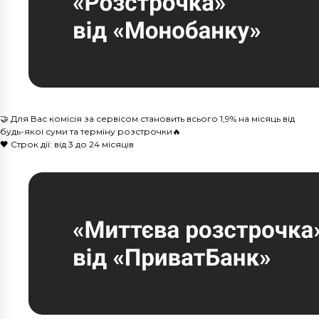
🤝 Для Вас комісія за сервісом становить всього 1,9% на місяць від
будь-якої суми та терміну розстрочки🔥
🖤 Строк дії: від 3 до 24 місяців