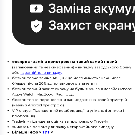
експрес - заміна пристрою на такий самий новий
(запакований та неактивований) у випадку заводського браку
або
гарантійного випадку
безкоштовна заміна АКБ, якщо його ємність зменшилась
більше ніж на 20% вд початкового значення
безкоштовний захист екрану на будь-який ваш девайс (iPhone,
Apple Watch, MacBook, iPad, тощо)
безкоштовне перенесення ваших даних на новий пристрій
(навіть з Android пристрою)
VIP статус (Підвищенний кешбек, акції та унікальні знижки і
пропозиції)
Trade-In - підвищена оцінка за програмою Trade-In
знижки на ремонт у випадку негарантійного випадку
Більше Інфо >
ТУТ
<