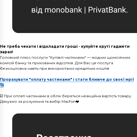
Не треба чекати і відкладати гроші - купуйте круті гаджети
зараз!
Головний плюс послуги "Купівлі частинами" — жодних щомісячних
комісій банку та прихованих відсотків. Для Вас ця послуга
безкоштовна навіть при використанні кредитних коштів
Прорахувати "оплату частинами" і стати ближче до своєї мрії
🥰
☑️ При оплаті частинами в облік береться неакційна вартість товару.
Дякуємо за розуміння та вибір MacFon❤️