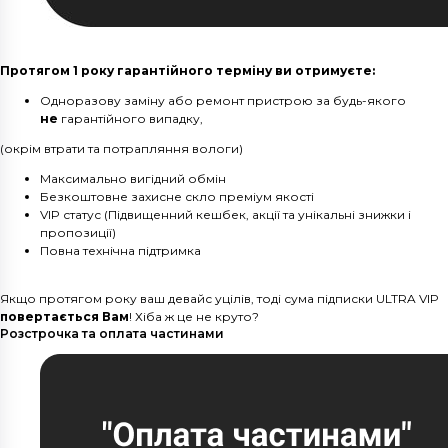
Протягом 1 року гарантійного терміну ви отримуєте:
Одноразову заміну або ремонт пристрою за будь-якого
не
гарантійного випадку,
(окрім втрати та потрапляння вологи)
Максимально вигідний обмін
Безкоштовне захисне скло преміум якості
VIP статус (Підвищенний кешбек, акції та унікальні знижки і
пропозиції)
Повна технічна підтримка
Якщо протягом року ваш девайс уцілів, тоді сума підписки ULTRA VIP
повертається Вам
! Хіба ж це не круто?
Розстрочка та оплата частинами