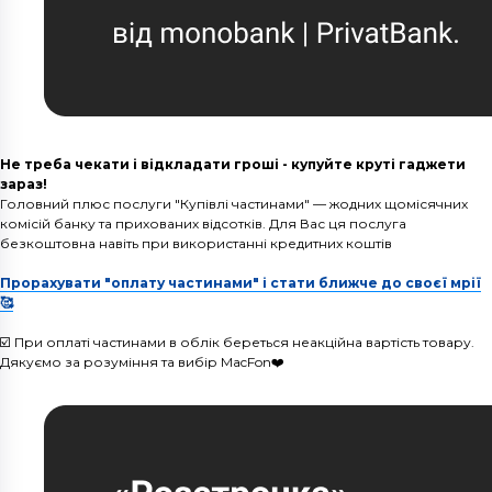
Не треба чекати і відкладати гроші - купуйте круті гаджети
зараз!
Головний плюс послуги "Купівлі частинами" — жодних щомісячних
комісій банку та прихованих відсотків. Для Вас ця послуга
безкоштовна навіть при використанні кредитних коштів
Прорахувати "оплату частинами" і стати ближче до своєї мрії
🥰
☑️ При оплаті частинами в облік береться неакційна вартість товару.
Дякуємо за розуміння та вибір MacFon❤️