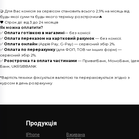
🤝 Для Вас комісія за сервісом становить всього 2,9% на місяць від
будь-якої суми та будь-якого терміну розстрочки🔥
🖤 Строк дії: від 3 до 24 місяців
Як можна оплатити?
✅
Оплата готівкою в магазині
— без комісії
✅
Оплата переказом на картковий рахунок
— без комісії.
✅
Оплата онлайн
(Apple Pay, G-Pay) — сервісний збір 2%.
✅
Оплата по перерахунку
(для ФОП, ТОВ чи інших форм) —
сервісний збір 2%.
✅
Розстрочка та оплата частинами
— ПриватБанк, МоноБанк, Ідея
Банк, UKRSIBBANK
*Вартість техніки фіксується валютою та перераховується згідно з
курсом в день розрахунку
Продукція
IPhone
Вживана