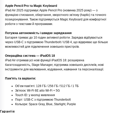
Apple Pencil Pro та Magic Keyboard
iPad Air 2025 підтримує Apple Pencil Pro (новинка 2025 року) — з
функцією стискання, обертання, зворотного зв’язку (haptic) та точного
позиціонування. Також підтримується Magic Keyboard для комфортної
роботи з текстами й програмами.
Потужна автономність і швидке заряджання
Батарея тримає до 10 годин активної роботи. Зарядка відбувається
через USB‑C з підтримкою Thunderbolt / USB 4, що відкриває ще більше
можливостей для підключення зовнішніх пристроїв.
Операційна система — iPadOS 18
iPad Air отримав усі нові функції iPadOS 18: розширена
багатозадачність, Stage Manager, підтримка зовнішніх дисплеїв, нові
інструменти для малювання, кодування, навчання та персоналізації.
Пам’ять та варіанти:
Об’єм пам’яті: 128 ГБ / 256 ГБ / 512 ГБ / 1 ТБ
Зв’язок: Wi‑Fi 6E або Wi‑Fi + 5G
Touch ID: у кнопці живлення
Порт: USB‑C з підтримкою Thunderbolt
Кольори: Space Gray, Blue, Starlight, Purple
Гарантія