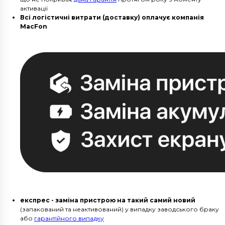
активації
Всі логістичні витрати (доставку) оплачує компанія
MacFon
експрес - заміна пристрою на такий самий новий
(запакований та неактивований) у випадку заводського браку
або
гарантійного випадку