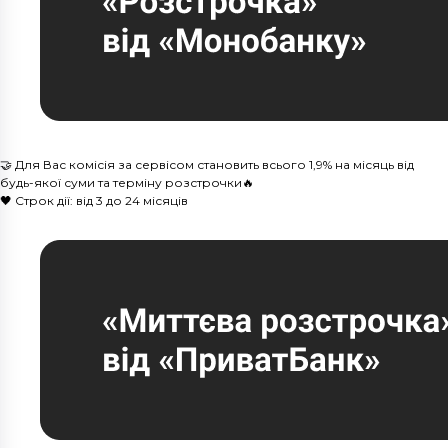
🤝 Для Вас комісія за сервісом становить всього 1,9% на місяць від
будь-якої суми та терміну розстрочки🔥
🖤 Строк дії: від 3 до 24 місяців