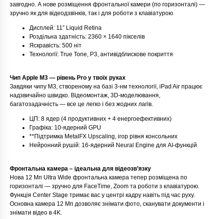
завгодно. А нове розміщення фронтальної камери (по горизонталі) —
зручно як для відеодзвінків, так і для роботи з клавіатурою
Дисплей: 11” Liquid Retina
Роздільна здатність: 2360 × 1640 пікселів
Яскравість: 500 ніт
Технології: True Tone, P3, антивідблискове покриття
Чип Apple M3 — рівень Pro у твоїх руках
Завдяки чипу M3, створеному на базі 3-нм технології, iPad Air працює
надзвичайно швидко. Відеомонтаж, 3D-моделювання,
багатозадачність — все це легко і без жодних лагів.
ЦП: 8 ядер (4 продуктивних + 4 енергоефективних)
Графіка: 10-ядерний GPU
**Підтримка MetalFX Upscaling, ігор рівня консольних
Нейронний рушій: 16-ядерний Neural Engine для AI-функцій
Фронтальна камера – ідеальна для відеозв’язку
Нова 12 Мп Ultra Wide фронтальна камера тепер розміщена по
горизонталі — зручно для FaceTime, Zoom та роботи з клавіатурою.
Функція Center Stage тримає вас у центрі кадру навіть під час руху.
Основна камера 12 Мп дозволяє знімати фото, сканувати документи і
знімати відео в 4K.