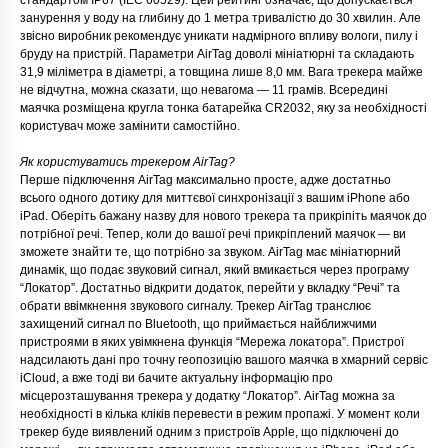
стандартом IP67 (IEC 60529). Цей рейтинг означає, що допускається
занурення у воду на глибину до 1 метра тривалістю до 30 хвилин. Але
звісно виробник рекомендує уникати надмірного впливу вологи, пилу і
бруду на пристрій. Параметри AirTag доволі мініатюрні та складають
31,9 міліметра в діаметрі, а товщина лише 8,0 мм. Вага трекера майже
не відчутна, можна сказати, що невагома — 11 грамів. Всередині
маячка розміщена кругла тонка батарейка CR2032, яку за необхідності
користувач може замінити самостійнo.
Як користуватись трекером AirTag?
Перше підключення AirTag максимально просте, адже достатньо
всього одного дотику для миттєвої синхронізації з вашим iPhone або
iPad. Оберіть бажану назву для нового трекера та прикріпіть маячок до
потрібної речі. Тепер, коли до вашої речі прикріплений маячок — ви
зможете знайти те, що потрібно за звуком. AirTag має мініатюрний
динамік, що подає звуковий сигнал, який вмикається через програму
“Локатор”. Достатньо відкрити додаток, перейти у вкладку “Речі” та
обрати ввімкнення звукового сигналу. Трекер AirTag транслює
захищений сигнал по Bluetooth, що приймається найближчими
пристроями в яких увімкнена функція “Мережа локатора”. Пристрої
надсилають дані про точну геопозицію вашого маячка в хмарний сервіс
iCloud, а вже тоді ви бачите актуальну інформацію про
місцерозташування трекера у додатку “Локатор”. AirTag можна за
необхідності в кілька кліків перевести в режим пропажі. У момент коли
трекер буде виявлений одним з пристроїв Apple, що підключені до