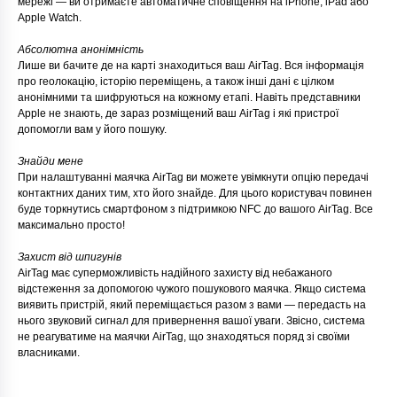
мережі — ви отримаєте автоматичне сповіщення на iPhone, iPad або
Apple Watch.
Абсолютна анонімність
Лише ви бачите де на карті знаходиться ваш AirTag. Вся інформація
про геолокацію, історію переміщень, а також інші дані є цілком
анонімними та шифруються на кожному етапі. Навіть представники
Apple не знають, де зараз розміщений ваш AirTag і які пристрої
допомогли вам у його пошуку.
Знайди мене
При налаштуванні маячка AirTag ви можете увімкнути опцію передачі
контактних даних тим, хто його знайде. Для цього користувач повинен
буде торкнутись смартфоном з підтримкою NFC до вашого AirTag. Все
максимально просто!
Захист від шпигунів
AirTag має суперможливість надійного захисту від небажаного
відстеження за допомогою чужого пошукового маячка. Якщо система
виявить пристрій, який переміщається разом з вами — передасть на
нього звуковий сигнал для привернення вашої уваги. Звісно, система
не реагуватиме на маячки AirTag, що знаходяться поряд зі своїми
власниками.