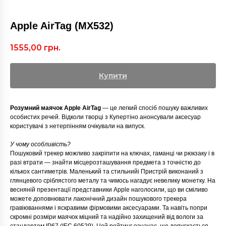
Apple AirTag (MX532)
1555,00
грн.
Купити
Розумний маячок Apple AirTag
— це легкий спосіб пошуку важливих
особистих речей. Відколи творці з Купертіно анонсували аксесуар
користувачі з нетерпінням очікували на випуск.
У чому особливість?
Пошуковий трекер можливо закріпити на ключах, гаманці чи рюкзаку і в
разі втрати — знайти місцерозташування предмета з точністю до
кількох сантиметрів. Маленький та стильнийi Пристрій виконаний з
глянцевого сріблястого металу та чимось нагадує невелику монетку. На
весняній презентації представники Apple наголосили, що ви сміливо
можете доповнювати лаконічний дизайн пошукового трекера
гравіюваннями і яскравими фірмовими аксесуарами. Та навіть попри
скромні розміри маячок міцний та надійно захищений від вологи за