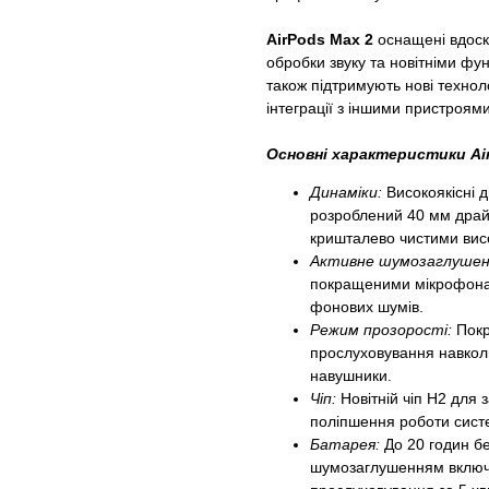
АirPods Max 2
оснащені вдос
обробки звуку та новітніми фу
також підтримують нові техноло
інтеграції з іншими пристроями
Основні характеристики Air
Динаміки:
Високоякісні 
розроблений 40 мм драй
кришталево чистими вис
Активне шумозаглушен
покращеними мікрофона
фонових шумів.
Режим прозорості:
Покр
прослуховування навкол
навушники.
Чіп:
Новітній чіп H2 для 
поліпшення роботи сис
Батарея:
До 20 годин б
шумозаглушенням включе