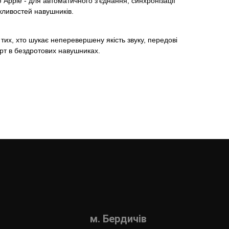
 Apple - для автоматичного з'єднання, синхронізації
жливостей навушників.
тих, хто шукає неперевершену якість звуку, передові
рт в бездротових навушниках.
м. Бердичів